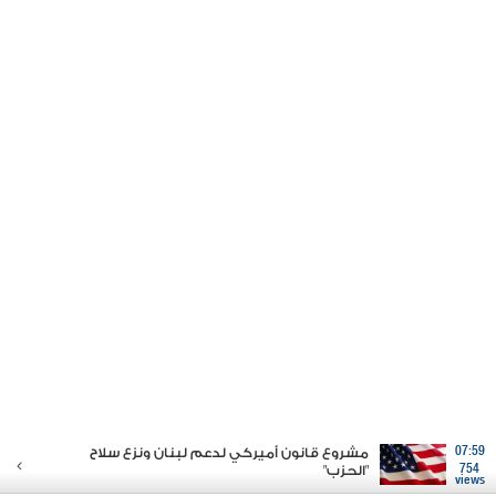
07:59
مشروع قانون أميركي لدعم لبنان ونزع سلاح
754
"الحزب"
views