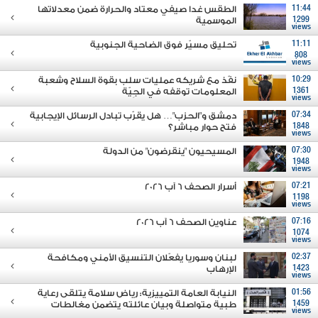
11:44
الطقس غدا صيفي معتاد والحرارة ضمن معدلاتها
1299
الموسمية
views
11:11
تحليق مسيّر فوق الضاحية الجنوبية
808
views
10:29
نفّذ مع شريكه عمليات سلب بقوة السلاح وشعبة
1361
المعلومات توقفه في الجِيّة
views
07:34
دمشق و"الحزب"… هل يقرّب تبادل الرسائل الإيجابية
1848
فتح حوار مباشر؟
views
07:30
المسيحيون "ينقرضون" من الدولة
1948
views
07:21
أسرار الصحف 6 آب 2026
1198
views
07:16
عناوين الصحف 6 آب 2026
1074
views
02:37
لبنان وسوريا يفعّلان التنسيق الأمني ومكافحة
1423
الإرهاب
views
01:56
النيابة العامة التمييزية: رياض سلامة يتلقى رعاية
1459
طبية متواصلة وبيان عائلته يتضمن مغالطات
views