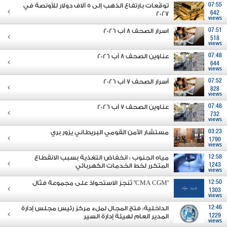
07:55
توقّعات بارتفاع الذهب إلى 5 آلاف دولار للأونصة في
2027
642
views
07:51
اسرار الصحف 8 آب 2026
518
views
07:48
عناوين الصحف 8 آب 2026
644
views
07:52
أسرار الصحف 7 آب 2026
828
views
07:48
عناوين الصحف 7 آب 2026
732
views
03:23
مستشار الأمن القومي البريطاني يزور بري
1790
views
12:58
مياه الجنوب : انخفاض التغذية بسبب الانقطاع
1243
المتكرر لخط الخدمات الكهربائي
views
12:50
"CMA CGM" تُنجز الاستحواذ على مجموعة فتّال
1303
views
12:46
الداخلية: فتح المجال لملء مركز رئيس مجلس إدارة
1229
المدير العام لهيئة إدارة السير
views