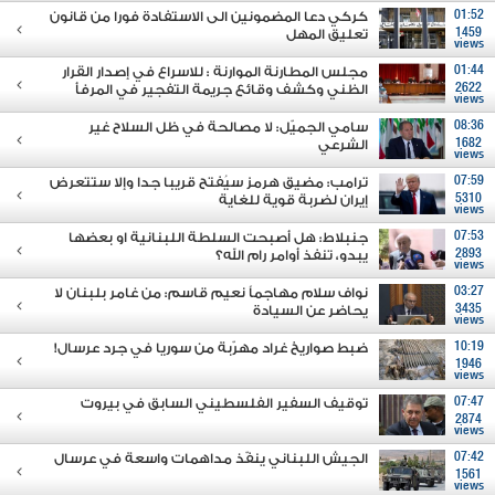
01:52
كركي دعا المضمونين الى الاستفادة فورا من قانون
1459
تعليق المهل
views
01:44
مجلس المطارنة الموارنة : للاسراع في إصدار القرار
2622
الظني وكشف وقائع جريمة التفجير في المرفأ
views
08:36
سامي الجميّل: لا مصالحة في ظل السلاح غير
1682
الشرعي
views
07:59
ترامب: مضيق هرمز سيُفتح قريبا جدا وإلا ستتعرض
5310
إيران لضربة قوية للغاية
views
07:53
جنبلاط: هل أصبحت السلطة اللبنانية او بعضها
2893
يبدو، تنفذ أوامر رام الله؟
views
03:27
نواف سلام مهاجماً نعيم قاسم: من غامر بلبنان لا
3435
يحاضر عن السيادة
views
10:19
ضبط صواريخ غراد مهرّبة من سوريا في جرد عرسال!
1946
views
07:47
توقيف السفير الفلسطيني السابق في بيروت
2874
views
07:42
الجيش اللبناني ينفّذ مداهمات واسعة في عرسال
1561
views