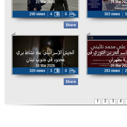
22 Mar 2026
24 Mar 20
290 views
4
0
303 views
5
اسم الحرس الثوري في
الجيش الإسرائيلي: بدء نشاط بري
ة بطهران
محدود في جنوب لبنان
16 Mar 2026
20 Mar 20
320 views
3
0
283 views
2
1
2
3
4