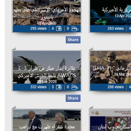
لمركزية الأميركية
الهجوم الأمريكي-الإسرائيلي على معهد
باستور
13 Apr 20
02 Apr 2026
295 views
4
0
283 views
4
مائي ” (LHA-7)
طائرة إنذار مبكر من طراز E-3
AWACS تابعة للجيش الأميركي
29 Mar 20
29 Mar 2026
332 views
3
0
288 views
4
لسكان جنوب لبنان
مجندة شقراء ظهرت مع ترامب