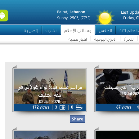
Beirut,
Lebanon
Last Upda
Sunny,
25C°,
(77°F)
Friday,
0
وسائل الإعلام
عالم 2026
الطقس
نشرات
إتصل بنا
للمرأة
الابراج اليومية
اخبار صحية
حزب" التي ضبطت
مراسم تسليم قيادة لواء غولاني في
قلعة الشقيف
16 Jul 20
03 Jun 2026
172 views
3
0
87 views
4