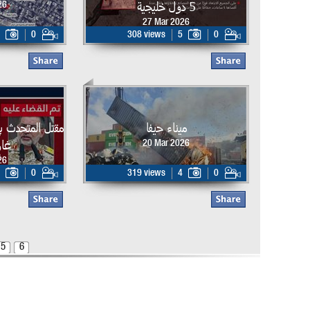
5 دول خليجية
26
27 Mar 2026
0
308 views
5
0
ميناء حيفا
مقتل المتحدث ب
غار
20 Mar 2026
26
0
319 views
4
0
5
6