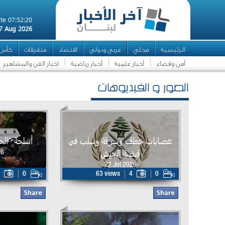
te 07:52:20
7 Aug 2026
الرئيسية
محلي
عربي ودولي
اقتصاد
متفرقات
كأس ال
أمن وقضاء
أخبار علمية
أخبار رياضية
اخبار الفن والمشاهير
الصور و الفيديوهات
عصابات خطف وسرقة وسلب في
أسلحة "ال
قبضة الجيش
26
22 Jul 2026
0
63 views
4
0