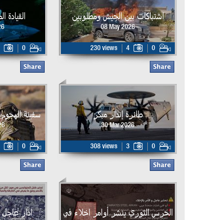
اشتباكات بين الجيش ومطلوبين
القيادة ا
26
08 May 2026
0
230 views
4
0
طائرة إنذار مبكر
سفينة الهجوم البر
26
30 Mar 2026
0
308 views
3
0
الحرس الثوري ينشر أوامر اخلاء في
اذار عاجل 