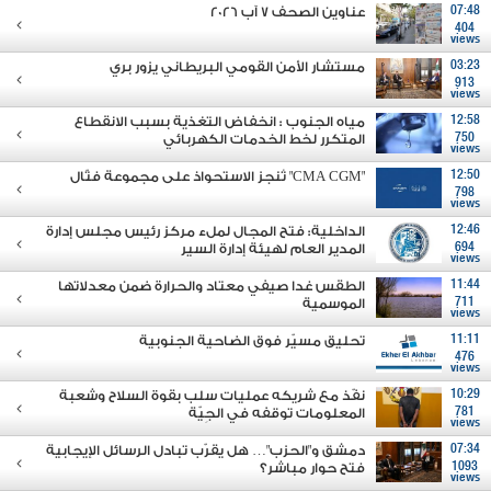
07:48
عناوين الصحف 7 آب 2026
404
views
03:23
مستشار الأمن القومي البريطاني يزور بري
913
views
12:58
مياه الجنوب : انخفاض التغذية بسبب الانقطاع
750
المتكرر لخط الخدمات الكهربائي
views
12:50
"CMA CGM" تُنجز الاستحواذ على مجموعة فتّال
798
views
12:46
الداخلية: فتح المجال لملء مركز رئيس مجلس إدارة
694
المدير العام لهيئة إدارة السير
views
11:44
الطقس غدا صيفي معتاد والحرارة ضمن معدلاتها
711
الموسمية
views
11:11
تحليق مسيّر فوق الضاحية الجنوبية
476
views
10:29
نفّذ مع شريكه عمليات سلب بقوة السلاح وشعبة
781
المعلومات توقفه في الجِيّة
views
07:34
دمشق و"الحزب"… هل يقرّب تبادل الرسائل الإيجابية
1093
فتح حوار مباشر؟
views