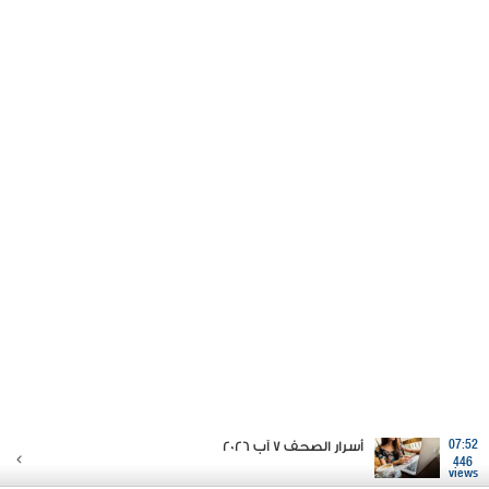
07:52
أسرار الصحف 7 آب 2026
446
views