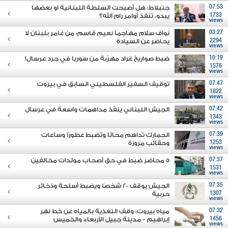
07:53
جنبلاط: هل أصبحت السلطة اللبنانية او بعضها
1733
يبدو، تنفذ أوامر رام الله؟
views
03:27
نواف سلام مهاجماً نعيم قاسم: من غامر بلبنان لا
2294
يحاضر عن السيادة
views
10:19
ضبط صواريخ غراد مهرّبة من سوريا في جرد عرسال!
1576
views
07:47
توقيف السفير الفلسطيني السابق في بيروت
1822
views
07:42
الجيش اللبناني ينفّذ مداهمات واسعة في عرسال
1343
views
07:39
الجمارك تداهم محالًا وتضبط عطورًا وساعات
1253
وحقائب مزورة
views
07:37
5 محاضر ضبط في حق أصحاب مولدات مخالفين
1531
views
07:35
الجيش يوقف 20 شخصًا ويضبط أسلحة وذخائر
1307
حربية
views
07:32
مياه بيروت: وقف التغذية بالمياه عن خط نهر
1456
إبراهيم - مدينة جبيل الأربعاء والخميس
views