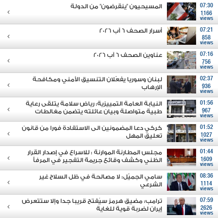
07:30
المسيحيون "ينقرضون" من الدولة
1166
views
07:21
أسرار الصحف 6 آب 2026
858
views
07:16
عناوين الصحف 6 آب 2026
756
views
02:37
لبنان وسوريا يفعّلان التنسيق الأمني ومكافحة
936
الإرهاب
views
01:56
النيابة العامة التمييزية: رياض سلامة يتلقى رعاية
967
طبية متواصلة وبيان عائلته يتضمن مغالطات
views
01:52
كركي دعا المضمونين الى الاستفادة فورا من قانون
1027
تعليق المهل
views
01:44
مجلس المطارنة الموارنة : للاسراع في إصدار القرار
1609
الظني وكشف وقائع جريمة التفجير في المرفأ
views
08:36
سامي الجميّل: لا مصالحة في ظل السلاح غير
1114
الشرعي
views
07:59
ترامب: مضيق هرمز سيُفتح قريبا جدا وإلا ستتعرض
2626
إيران لضربة قوية للغاية
views