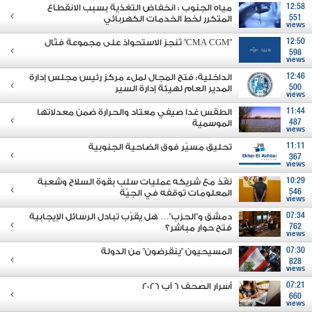
12:58
مياه الجنوب : انخفاض التغذية بسبب الانقطاع
551
المتكرر لخط الخدمات الكهربائي
views
12:50
"CMA CGM" تُنجز الاستحواذ على مجموعة فتّال
598
views
12:46
الداخلية: فتح المجال لملء مركز رئيس مجلس إدارة
500
المدير العام لهيئة إدارة السير
views
11:44
الطقس غدا صيفي معتاد والحرارة ضمن معدلاتها
487
الموسمية
views
11:11
تحليق مسيّر فوق الضاحية الجنوبية
367
views
10:29
نفّذ مع شريكه عمليات سلب بقوة السلاح وشعبة
546
المعلومات توقفه في الجِيّة
views
07:34
دمشق و"الحزب"… هل يقرّب تبادل الرسائل الإيجابية
762
فتح حوار مباشر؟
views
07:30
المسيحيون "ينقرضون" من الدولة
828
views
07:21
أسرار الصحف 6 آب 2026
660
views