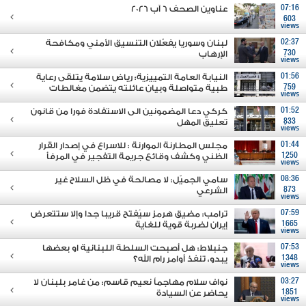
07:16
عناوين الصحف 6 آب 2026
603
views
02:37
لبنان وسوريا يفعّلان التنسيق الأمني ومكافحة
730
الإرهاب
views
01:56
النيابة العامة التمييزية: رياض سلامة يتلقى رعاية
759
طبية متواصلة وبيان عائلته يتضمن مغالطات
views
01:52
كركي دعا المضمونين الى الاستفادة فورا من قانون
833
تعليق المهل
views
01:44
مجلس المطارنة الموارنة : للاسراع في إصدار القرار
1250
الظني وكشف وقائع جريمة التفجير في المرفأ
views
08:36
سامي الجميّل: لا مصالحة في ظل السلاح غير
873
الشرعي
views
07:59
ترامب: مضيق هرمز سيُفتح قريبا جدا وإلا ستتعرض
1665
إيران لضربة قوية للغاية
views
07:53
جنبلاط: هل أصبحت السلطة اللبنانية او بعضها
1348
يبدو، تنفذ أوامر رام الله؟
views
03:27
نواف سلام مهاجماً نعيم قاسم: من غامر بلبنان لا
1851
يحاضر عن السيادة
views