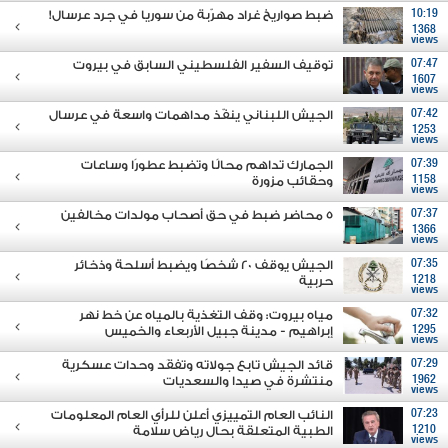
10:19
ضبط صواريخ غراد مهرّبة من سوريا في جرد عرسال!
1368
views
07:47
توقيف السفير الفلسطيني السابق في بيروت
1607
views
07:42
الجيش اللبناني ينفّذ مداهمات واسعة في عرسال
1253
views
07:39
الجمارك تداهم محالًا وتضبط عطورًا وساعات
1158
وحقائب مزورة
views
07:37
5 محاضر ضبط في حق أصحاب مولدات مخالفين
1366
views
07:35
الجيش يوقف 20 شخصًا ويضبط أسلحة وذخائر
1218
حربية
views
07:32
مياه بيروت: وقف التغذية بالمياه عن خط نهر
1295
إبراهيم - مدينة جبيل الأربعاء والخميس
views
07:29
قائد الجيش تابع جولاته وتفقَد وحدات عسكرية
1962
منتشرة في صيدا والسعديات
views
07:23
النائب العام التمييزي أعلن للرأي العام المعلومات
1210
الطبية المتعلقة بحال رياض سلامة
views