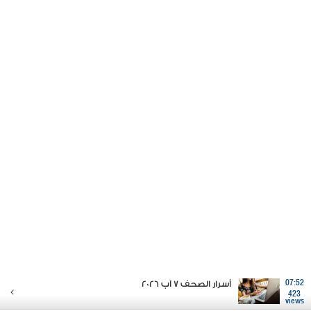
07:52
أسرار الصحف 7 آب 2026
423
views