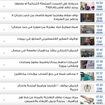
07:53
جنبلاط: هل أصبحت السلطة اللبنانية او بعضها
1686
يبدو، تنفذ أوامر رام الله؟
views
03:27
نواف سلام مهاجماً نعيم قاسم: من غامر بلبنان لا
2249
يحاضر عن السيادة
views
10:19
ضبط صواريخ غراد مهرّبة من سوريا في جرد عرسال!
1559
views
07:47
توقيف السفير الفلسطيني السابق في بيروت
1797
views
07:42
الجيش اللبناني ينفّذ مداهمات واسعة في عرسال
1337
views
07:39
الجمارك تداهم محالًا وتضبط عطورًا وساعات
1247
وحقائب مزورة
views
07:37
5 محاضر ضبط في حق أصحاب مولدات مخالفين
1516
views
07:35
الجيش يوقف 20 شخصًا ويضبط أسلحة وذخائر
1296
حربية
views
07:32
مياه بيروت: وقف التغذية بالمياه عن خط نهر
1440
إبراهيم - مدينة جبيل الأربعاء والخميس
views