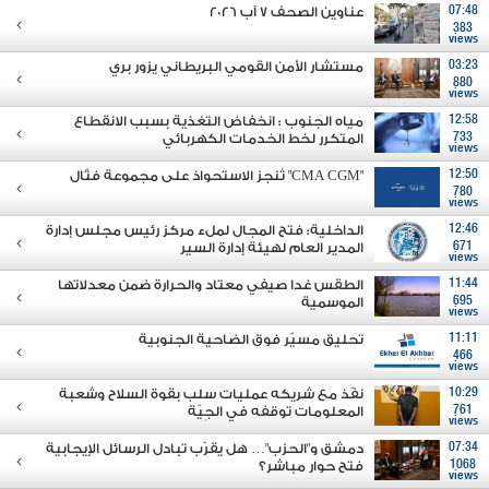
07:48
عناوين الصحف 7 آب 2026
383
views
03:23
مستشار الأمن القومي البريطاني يزور بري
880
views
12:58
مياه الجنوب : انخفاض التغذية بسبب الانقطاع
733
المتكرر لخط الخدمات الكهربائي
views
12:50
"CMA CGM" تُنجز الاستحواذ على مجموعة فتّال
780
views
12:46
الداخلية: فتح المجال لملء مركز رئيس مجلس إدارة
671
المدير العام لهيئة إدارة السير
views
11:44
الطقس غدا صيفي معتاد والحرارة ضمن معدلاتها
695
الموسمية
views
11:11
تحليق مسيّر فوق الضاحية الجنوبية
466
views
10:29
نفّذ مع شريكه عمليات سلب بقوة السلاح وشعبة
761
المعلومات توقفه في الجِيّة
views
07:34
دمشق و"الحزب"… هل يقرّب تبادل الرسائل الإيجابية
1068
فتح حوار مباشر؟
views