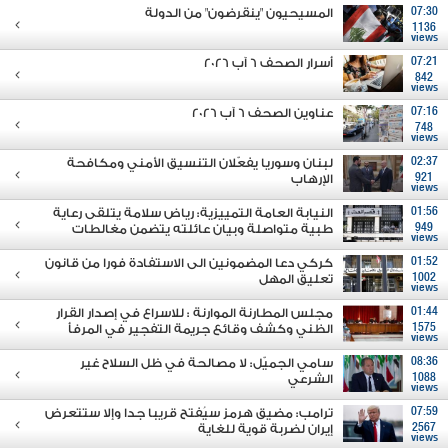
07:30
المسيحيون "ينقرضون" من الدولة
1136
views
07:21
أسرار الصحف 6 آب 2026
842
views
07:16
عناوين الصحف 6 آب 2026
748
views
02:37
لبنان وسوريا يفعّلان التنسيق الأمني ومكافحة
921
الإرهاب
views
01:56
النيابة العامة التمييزية: رياض سلامة يتلقى رعاية
949
طبية متواصلة وبيان عائلته يتضمن مغالطات
views
01:52
كركي دعا المضمونين الى الاستفادة فورا من قانون
1002
تعليق المهل
views
01:44
مجلس المطارنة الموارنة : للاسراع في إصدار القرار
1575
الظني وكشف وقائع جريمة التفجير في المرفأ
views
08:36
سامي الجميّل: لا مصالحة في ظل السلاح غير
1088
الشرعي
views
07:59
ترامب: مضيق هرمز سيُفتح قريبا جدا وإلا ستتعرض
2567
إيران لضربة قوية للغاية
views