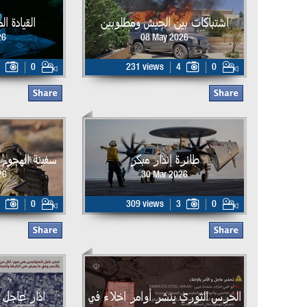
اشتباكات بين الجيش ومطلوبين
القيادة ا
26
08 May 2026
0
231 views
4
0
طائرة إنذار مبكر
سفينة الهجوم البر
26
30 Mar 2026
0
309 views
3
0
الحرس الثوري ينشر أوامر اخلاء في
اذار عاجل 