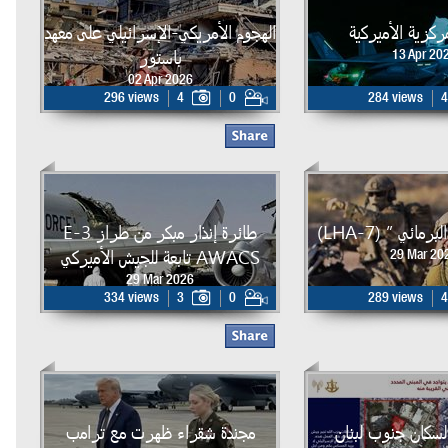
لمركزية الأميركية
الهجوم الأمريكي-الإسرائيلي على معهد
باستور
13 Apr 20
02 Apr 2026
296 views
4
0
284 views
4
مائي ” (LHA-7)
طائرة إنذار مبكر من طراز E-3
AWACS تابعة للجيش الأميركي
29 Mar 20
29 Mar 2026
334 views
3
0
289 views
4
لسكان جنوب لبنان
مجندة شقراء ظهرت مع ترامب