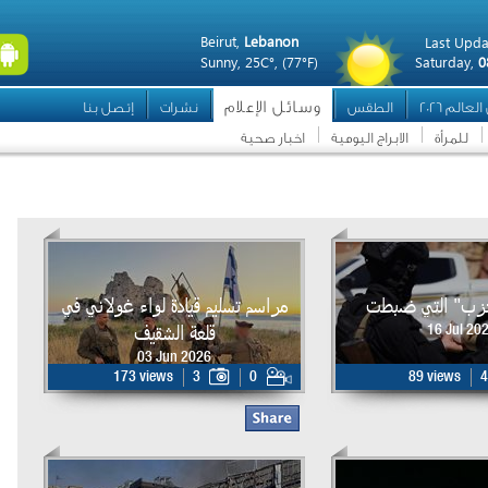
Beirut,
Lebanon
Last Upda
Sunny,
25C°,
(77°F)
Saturday,
0
وسائل الإعلام
عالم 2026
الطقس
نشرات
إتصل بنا
للمرأة
الابراج اليومية
اخبار صحية
حزب" التي ضبطت
مراسم تسليم قيادة لواء غولاني في
قلعة الشقيف
16 Jul 20
03 Jun 2026
173 views
3
0
89 views
4