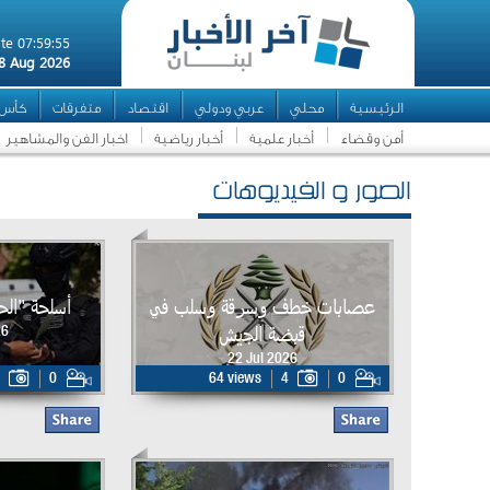
te 07:59:55
8 Aug 2026
الرئيسية
محلي
عربي ودولي
اقتصاد
متفرقات
كأس ال
أمن وقضاء
أخبار علمية
أخبار رياضية
اخبار الفن والمشاهير
الصور و الفيديوهات
عصابات خطف وسرقة وسلب في
أسلحة "ال
قبضة الجيش
26
22 Jul 2026
0
64 views
4
0