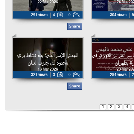
22 Mar 2026
24 Mar 20
291 views
4
0
304 views
5
اسم الحرس الثوري في
الجيش الإسرائيلي: بدء نشاط بري
ة بطهران
محدود في جنوب لبنان
16 Mar 2026
20 Mar 20
321 views
3
0
284 views
2
1
2
3
4