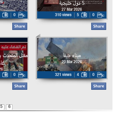
5 دول خليجية
26
27 Mar 2026
0
310 views
5
0
ميناء حيفا
مقتل المتحدث ب
غار
20 Mar 2026
26
0
321 views
4
0
5
6