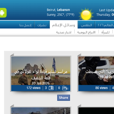
Beirut,
Lebanon
Last Upda
Sunny,
25C°,
(77°F)
Thursday,
0
وسائل الإعلام
عالم 2026
الطقس
نشرات
إتصل بنا
للمرأة
الابراج اليومية
اخبار صحية
حزب" التي ضبطت
مراسم تسليم قيادة لواء غولاني في
قلعة الشقيف
16 Jul 20
03 Jun 2026
172 views
3
0
86 views
4