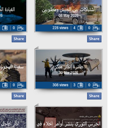
اشتباكات بين الجيش ومطلوبين
القيادة ا
26
08 May 2026
0
228 views
4
0
طائرة إنذار مبكر
سفينة الهجوم البر
26
30 Mar 2026
0
308 views
3
0
الحرس الثوري ينشر أوامر اخلاء في
اذار عاجل 