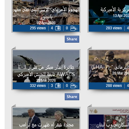
لمركزية الأميركية
الهجوم الأمريكي-الإسرائيلي على معهد
باستور
13 Apr 20
02 Apr 2026
295 views
4
0
283 views
4
مائي ” (LHA-7)
طائرة إنذار مبكر من طراز E-3
AWACS تابعة للجيش الأميركي
29 Mar 20
29 Mar 2026
332 views
3
0
288 views
4
لسكان جنوب لبنان
مجندة شقراء ظهرت مع ترامب