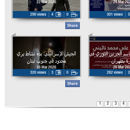
22 Mar 2026
24 Mar 20
290 views
4
0
301 views
5
اسم الحرس الثوري في
الجيش الإسرائيلي: بدء نشاط بري
ة بطهران
محدود في جنوب لبنان
16 Mar 2026
20 Mar 20
320 views
3
0
282 views
2
1
2
3
4