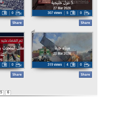
5 دول خليجية
26
27 Mar 2026
0
307 views
5
0
ميناء حيفا
مقتل المتحدث ب
غار
20 Mar 2026
26
0
319 views
4
0
5
6