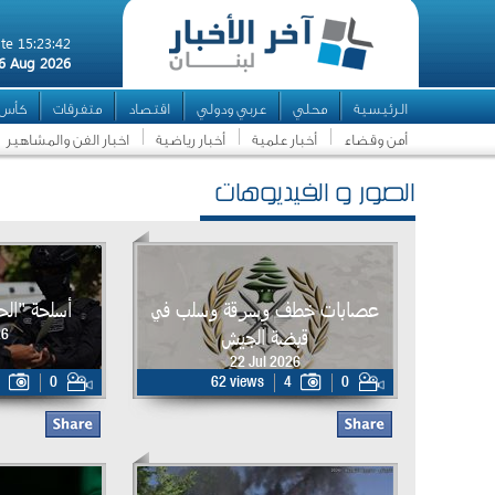
te 15:23:42
6 Aug 2026
الرئيسية
محلي
عربي ودولي
اقتصاد
متفرقات
كأس ال
أمن وقضاء
أخبار علمية
أخبار رياضية
اخبار الفن والمشاهير
الصور و الفيديوهات
عصابات خطف وسرقة وسلب في
أسلحة "ال
قبضة الجيش
26
22 Jul 2026
0
62 views
4
0