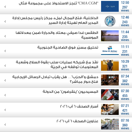
12:50
"CMA CGM" تُنجز الاستحواذ على مجموعة فتّال
297
views
12:46
الداخلية: فتح المجال لملء مركز رئيس مجلس إدارة
243
المدير العام لهيئة إدارة السير
views
11:44
الطقس غدا صيفي معتاد والحرارة ضمن معدلاتها
235
الموسمية
views
11:11
تحليق مسيّر فوق الضاحية الجنوبية
231
views
10:29
نفّذ مع شريكه عمليات سلب بقوة السلاح وشعبة
321
المعلومات توقفه في الجِيّة
views
07:34
دمشق و"الحزب"… هل يقرّب تبادل الرسائل الإيجابية
382
فتح حوار مباشر؟
views
07:30
المسيحيون "ينقرضون" من الدولة
455
views
07:21
أسرار الصحف 6 آب 2026
421
views
07:16
عناوين الصحف 6 آب 2026
360
views