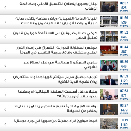
02:37
لبنان وسوريا يفعّلان التنسيق الأمني ومكافحة
525
الإرهاب
views
01:56
النيابة العامة التمييزية: رياض سلامة يتلقى رعاية
539
طبية متواصلة وبيان عائلته يتضمن مغالطات
views
01:52
كركي دعا المضمونين الى الاستفادة فورا من قانون
646
تعليق المهل
views
01:44
مجلس المطارنة الموارنة : للاسراع في إصدار القرار
887
الظني وكشف وقائع جريمة التفجير في المرفأ
views
08:36
سامي الجميّل: لا مصالحة في ظل السلاح غير
648
الشرعي
views
07:59
ترامب: مضيق هرمز سيُفتح قريبا جدا وإلا ستتعرض
1129
إيران لضربة قوية للغاية
views
07:53
جنبلاط: هل أصبحت السلطة اللبنانية او بعضها
971
يبدو، تنفذ أوامر رام الله؟
views
03:27
نواف سلام مهاجماً نعيم قاسم: من غامر بلبنان لا
1479
يحاضر عن السيادة
views
10:19
ضبط صواريخ غراد مهرّبة من سوريا في جرد عرسال!
1160
views