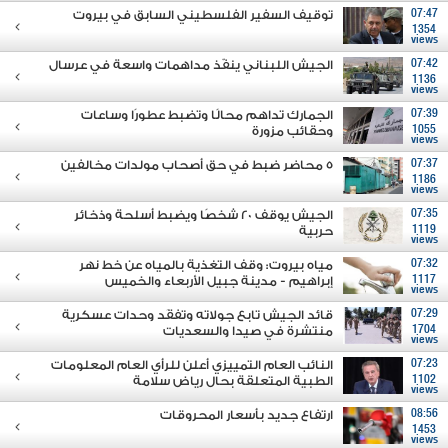
07:47
توقيف السفير الفلسطيني السابق في بيروت
1354
views
07:42
الجيش اللبناني ينفّذ مداهمات واسعة في عرسال
1136
views
07:39
الجمارك تداهم محالًا وتضبط عطورًا وساعات
1055
وحقائب مزورة
views
07:37
5 محاضر ضبط في حق أصحاب مولدات مخالفين
1186
views
07:35
الجيش يوقف 20 شخصًا ويضبط أسلحة وذخائر
1119
حربية
views
07:32
مياه بيروت: وقف التغذية بالمياه عن خط نهر
1117
إبراهيم - مدينة جبيل الأربعاء والخميس
views
07:29
قائد الجيش تابع جولاته وتفقَد وحدات عسكرية
1704
منتشرة في صيدا والسعديات
views
07:23
النائب العام التمييزي أعلن للرأي العام المعلومات
1102
الطبية المتعلقة بحال رياض سلامة
views
08:56
ارتفاع جديد بأسعار المحروقات
1453
views