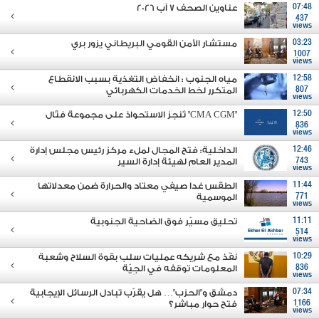
07:48
عناوين الصحف 7 آب 2026
437
views
03:23
مستشار الأمن القومي البريطاني يزور بري
1007
views
12:58
مياه الجنوب : انخفاض التغذية بسبب الانقطاع
807
المتكرر لخط الخدمات الكهربائي
views
12:50
"CMA CGM" تُنجز الاستحواذ على مجموعة فتّال
836
views
12:46
الداخلية: فتح المجال لملء مركز رئيس مجلس إدارة
743
المدير العام لهيئة إدارة السير
views
11:44
الطقس غدا صيفي معتاد والحرارة ضمن معدلاتها
771
الموسمية
views
11:11
تحليق مسيّر فوق الضاحية الجنوبية
514
views
10:29
نفّذ مع شريكه عمليات سلب بقوة السلاح وشعبة
836
المعلومات توقفه في الجِيّة
views
07:34
دمشق و"الحزب"… هل يقرّب تبادل الرسائل الإيجابية
1166
فتح حوار مباشر؟
views