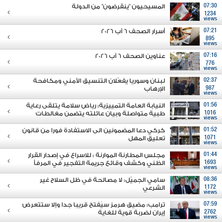
07:30
المسيحيون "ينقرضون" من الدولة
1234
views
07:21
أسرار الصحف 6 آب 2026
895
views
07:16
عناوين الصحف 6 آب 2026
776
views
02:37
لبنان وسوريا يفعّلان التنسيق الأمني ومكافحة
987
الإرهاب
views
01:56
النيابة العامة التمييزية: رياض سلامة يتلقى رعاية
1016
طبية متواصلة وبيان عائلته يتضمن مغالطات
views
01:52
كركي دعا المضمونين الى الاستفادة فورا من قانون
1071
تعليق المهل
views
01:44
مجلس المطارنة الموارنة : للاسراع في إصدار القرار
1693
الظني وكشف وقائع جريمة التفجير في المرفأ
views
08:36
سامي الجميّل: لا مصالحة في ظل السلاح غير
1172
الشرعي
views
07:59
ترامب: مضيق هرمز سيُفتح قريبا جدا وإلا ستتعرض
2762
إيران لضربة قوية للغاية
views