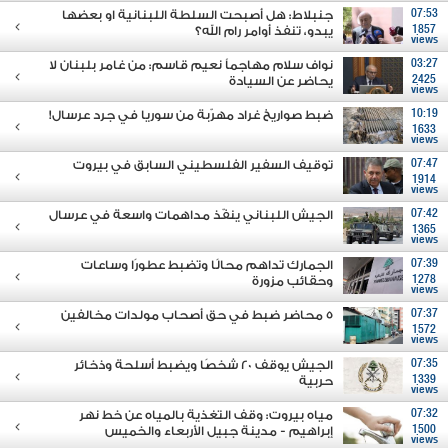
07:53
جنبلاط: هل أصبحت السلطة اللبنانية او بعضها
1857
يبدو، تنفذ أوامر رام الله؟
views
03:27
نواف سلام مهاجماً نعيم قاسم: من غامر بلبنان لا
2425
يحاضر عن السيادة
views
10:19
ضبط صواريخ غراد مهرّبة من سوريا في جرد عرسال!
1633
views
07:47
توقيف السفير الفلسطيني السابق في بيروت
1914
views
07:42
الجيش اللبناني ينفّذ مداهمات واسعة في عرسال
1365
views
07:39
الجمارك تداهم محالًا وتضبط عطورًا وساعات
1278
وحقائب مزورة
views
07:37
5 محاضر ضبط في حق أصحاب مولدات مخالفين
1572
views
07:35
الجيش يوقف 20 شخصًا ويضبط أسلحة وذخائر
1339
حربية
views
07:32
مياه بيروت: وقف التغذية بالمياه عن خط نهر
1500
إبراهيم - مدينة جبيل الأربعاء والخميس
views