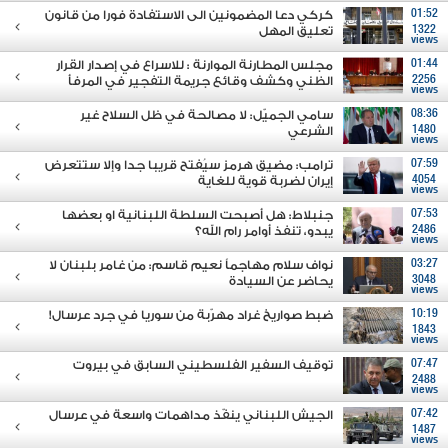
01:52
كركي دعا المضمونين الى الاستفادة فورا من قانون
1322
تعليق المهل
views
01:44
مجلس المطارنة الموارنة : للاسراع في إصدار القرار
2256
الظني وكشف وقائع جريمة التفجير في المرفأ
views
08:36
سامي الجميّل: لا مصالحة في ظل السلاح غير
1480
الشرعي
views
07:59
ترامب: مضيق هرمز سيُفتح قريبا جدا وإلا ستتعرض
4054
إيران لضربة قوية للغاية
views
07:53
جنبلاط: هل أصبحت السلطة اللبنانية او بعضها
2486
يبدو، تنفذ أوامر رام الله؟
views
03:27
نواف سلام مهاجماً نعيم قاسم: من غامر بلبنان لا
3048
يحاضر عن السيادة
views
10:19
ضبط صواريخ غراد مهرّبة من سوريا في جرد عرسال!
1843
views
07:47
توقيف السفير الفلسطيني السابق في بيروت
2488
views
07:42
الجيش اللبناني ينفّذ مداهمات واسعة في عرسال
1487
views