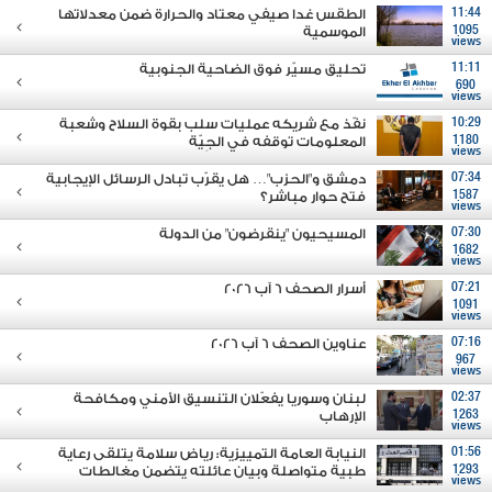
11:44
الطقس غدا صيفي معتاد والحرارة ضمن معدلاتها
1095
الموسمية
views
11:11
تحليق مسيّر فوق الضاحية الجنوبية
690
views
10:29
نفّذ مع شريكه عمليات سلب بقوة السلاح وشعبة
1180
المعلومات توقفه في الجِيّة
views
07:34
دمشق و"الحزب"… هل يقرّب تبادل الرسائل الإيجابية
1587
فتح حوار مباشر؟
views
07:30
المسيحيون "ينقرضون" من الدولة
1682
views
07:21
أسرار الصحف 6 آب 2026
1091
views
07:16
عناوين الصحف 6 آب 2026
967
views
02:37
لبنان وسوريا يفعّلان التنسيق الأمني ومكافحة
1263
الإرهاب
views
01:56
النيابة العامة التمييزية: رياض سلامة يتلقى رعاية
1293
طبية متواصلة وبيان عائلته يتضمن مغالطات
views