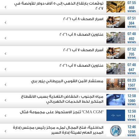
07:55
توقّعات بارتفاع الذهب إلى 5 آلاف دولار للأونصة في
2027
468
views
07:51
اسرار الصحف 8 آب 2026
384
views
07:48
عناوين الصحف 8 آب 2026
492
views
07:52
أسرار الصحف 7 آب 2026
705
views
07:48
عناوين الصحف 7 آب 2026
647
views
03:23
مستشار الأمن القومي البريطاني يزور بري
1507
views
12:58
مياه الجنوب : انخفاض التغذية بسبب الانقطاع
1080
المتكرر لخط الخدمات الكهربائي
views
12:50
"CMA CGM" تُنجز الاستحواذ على مجموعة فتّال
1114
views
12:46
الداخلية: فتح المجال لملء مركز رئيس مجلس إدارة
1038
المدير العام لهيئة إدارة السير
views