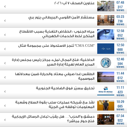
07:48
عناوين الصحف 7 آب 2026
317
views
03:23
مستشار الأمن القومي البريطاني يزور بري
736
views
12:58
مياه الجنوب : انخفاض التغذية بسبب الانقطاع
652
المتكرر لخط الخدمات الكهربائي
views
12:50
"CMA CGM" تُنجز الاستحواذ على مجموعة فتّال
688
views
12:46
الداخلية: فتح المجال لملء مركز رئيس مجلس إدارة
594
المدير العام لهيئة إدارة السير
views
11:44
الطقس غدا صيفي معتاد والحرارة ضمن معدلاتها
612
الموسمية
views
11:11
تحليق مسيّر فوق الضاحية الجنوبية
423
views
10:29
نفّذ مع شريكه عمليات سلب بقوة السلاح وشعبة
685
المعلومات توقفه في الجِيّة
views
07:34
دمشق و"الحزب"… هل يقرّب تبادل الرسائل الإيجابية
922
فتح حوار مباشر؟
views