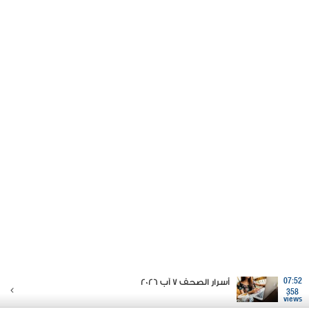
07:52
أسرار الصحف 7 آب 2026
358
views