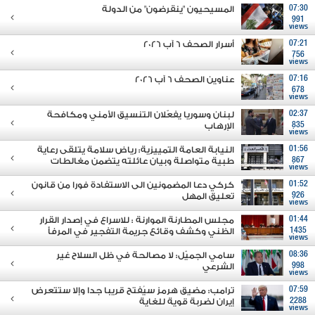
07:30
المسيحيون "ينقرضون" من الدولة
991
views
07:21
أسرار الصحف 6 آب 2026
756
views
07:16
عناوين الصحف 6 آب 2026
678
views
02:37
لبنان وسوريا يفعّلان التنسيق الأمني ومكافحة
835
الإرهاب
views
01:56
النيابة العامة التمييزية: رياض سلامة يتلقى رعاية
867
طبية متواصلة وبيان عائلته يتضمن مغالطات
views
01:52
كركي دعا المضمونين الى الاستفادة فورا من قانون
926
تعليق المهل
views
01:44
مجلس المطارنة الموارنة : للاسراع في إصدار القرار
1435
الظني وكشف وقائع جريمة التفجير في المرفأ
views
08:36
سامي الجميّل: لا مصالحة في ظل السلاح غير
998
الشرعي
views
07:59
ترامب: مضيق هرمز سيُفتح قريبا جدا وإلا ستتعرض
2288
إيران لضربة قوية للغاية
views