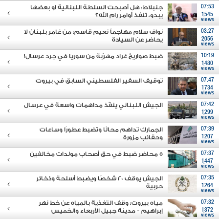
07:53
جنبلاط: هل أصبحت السلطة اللبنانية او بعضها
1545
يبدو، تنفذ أوامر رام الله؟
views
03:27
نواف سلام مهاجماً نعيم قاسم: من غامر بلبنان لا
2056
يحاضر عن السيادة
views
10:19
ضبط صواريخ غراد مهرّبة من سوريا في جرد عرسال!
1480
views
07:47
توقيف السفير الفلسطيني السابق في بيروت
1734
views
07:42
الجيش اللبناني ينفّذ مداهمات واسعة في عرسال
1299
views
07:39
الجمارك تداهم محالًا وتضبط عطورًا وساعات
1207
وحقائب مزورة
views
07:37
5 محاضر ضبط في حق أصحاب مولدات مخالفين
1447
views
07:35
الجيش يوقف 20 شخصًا ويضبط أسلحة وذخائر
1264
حربية
views
07:32
مياه بيروت: وقف التغذية بالمياه عن خط نهر
1372
إبراهيم - مدينة جبيل الأربعاء والخميس
views