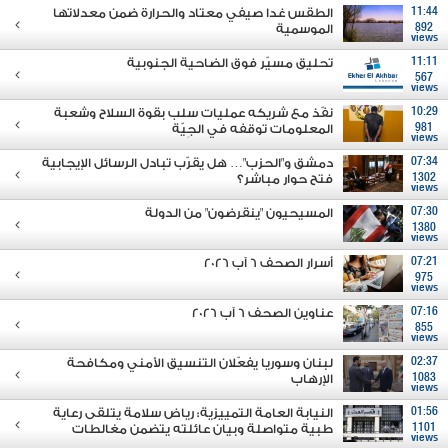
11:44
الطقس غدا صيفي معتاد والحرارة ضمن معدلاتها
892
الموسمية
views
11:11
تحليق مسيّر فوق الضاحية الجنوبية
567
views
10:29
نفّذ مع شريكه عمليات سلب بقوة السلاح وشعبة
981
المعلومات توقفه في الجِيّة
views
07:34
دمشق و"الحزب"… هل يقرّب تبادل الرسائل الإيجابية
1302
فتح حوار مباشر؟
views
07:30
المسيحيون "ينقرضون" من الدولة
1380
views
07:21
أسرار الصحف 6 آب 2026
975
views
07:16
عناوين الصحف 6 آب 2026
855
views
02:37
لبنان وسوريا يفعّلان التنسيق الأمني ومكافحة
1083
الإرهاب
views
01:56
النيابة العامة التمييزية: رياض سلامة يتلقى رعاية
1101
طبية متواصلة وبيان عائلته يتضمن مغالطات
views