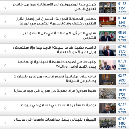
01:52
كركي دعا المضمونين الى الاستفادة فورا من قانون
1154
تعليق المهل
views
01:44
مجلس المطارنة الموارنة : للاسراع في إصدار القرار
1841
الظني وكشف وقائع جريمة التفجير في المرفأ
views
08:36
سامي الجميّل: لا مصالحة في ظل السلاح غير
1269
الشرعي
views
07:59
ترامب: مضيق هرمز سيُفتح قريبا جدا وإلا ستتعرض
3175
إيران لضربة قوية للغاية
views
07:53
جنبلاط: هل أصبحت السلطة اللبنانية او بعضها
2061
يبدو، تنفذ أوامر رام الله؟
views
03:27
نواف سلام مهاجماً نعيم قاسم: من غامر بلبنان لا
2633
يحاضر عن السيادة
views
10:19
ضبط صواريخ غراد مهرّبة من سوريا في جرد عرسال!
1721
views
07:47
توقيف السفير الفلسطيني السابق في بيروت
2077
views
07:42
الجيش اللبناني ينفّذ مداهمات واسعة في عرسال
1405
views