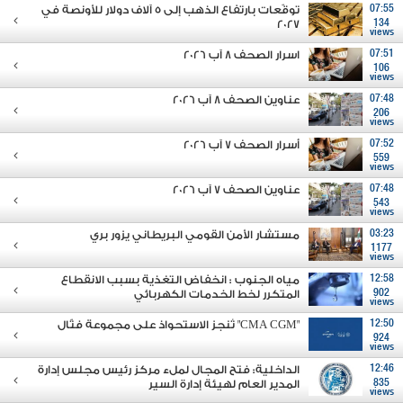
07:55
توقّعات بارتفاع الذهب إلى 5 آلاف دولار للأونصة في
2027
134
views
07:51
اسرار الصحف 8 آب 2026
106
views
07:48
عناوين الصحف 8 آب 2026
206
views
07:52
أسرار الصحف 7 آب 2026
559
views
07:48
عناوين الصحف 7 آب 2026
543
views
03:23
مستشار الأمن القومي البريطاني يزور بري
1177
views
12:58
مياه الجنوب : انخفاض التغذية بسبب الانقطاع
902
المتكرر لخط الخدمات الكهربائي
views
12:50
"CMA CGM" تُنجز الاستحواذ على مجموعة فتّال
924
views
12:46
الداخلية: فتح المجال لملء مركز رئيس مجلس إدارة
835
المدير العام لهيئة إدارة السير
views