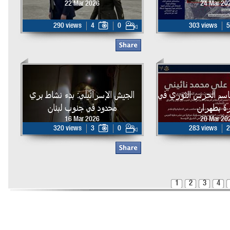
22 Mar 2026
24 Mar 20
290 views
4
0
303 views
5
اسم الحرس الثوري في
الجيش الإسرائيلي: بدء نشاط بري
ة بطهران
محدود في جنوب لبنان
16 Mar 2026
20 Mar 20
320 views
3
0
283 views
2
1
2
3
4