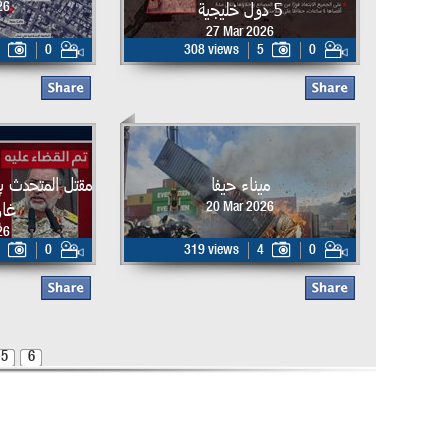
5 دول خليجية
26
27 Mar 2026
0
308 views
5
0
ميناء حيفا
مقتل المتحدث ب
غار
20 Mar 2026
26
0
319 views
4
0
5
6