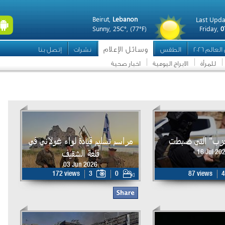
Beirut,
Lebanon
Last Upda
Sunny,
25C°,
(77°F)
Friday,
0
وسائل الإعلام
عالم 2026
الطقس
نشرات
إتصل بنا
للمرأة
الابراج اليومية
اخبار صحية
حزب" التي ضبطت
مراسم تسليم قيادة لواء غولاني في
قلعة الشقيف
16 Jul 20
03 Jun 2026
172 views
3
0
87 views
4