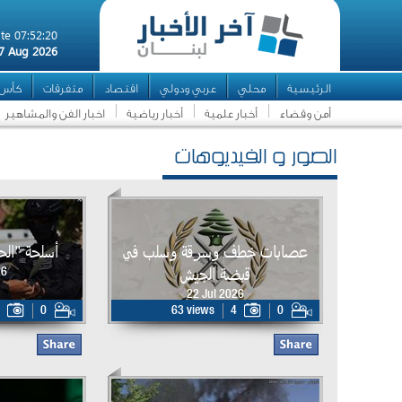
te 07:52:20
7 Aug 2026
الرئيسية
محلي
عربي ودولي
اقتصاد
متفرقات
كأس ال
أمن وقضاء
أخبار علمية
أخبار رياضية
اخبار الفن والمشاهير
الصور و الفيديوهات
عصابات خطف وسرقة وسلب في
أسلحة "ال
قبضة الجيش
26
22 Jul 2026
0
63 views
4
0