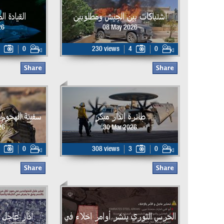
اشتباكات بين الجيش ومطلوبين
القيادة ا
26
08 May 2026
0
230 views
4
0
طائرة إنذار مبكر
سفينة الهجوم البر
26
30 Mar 2026
0
308 views
3
0
الحرس الثوري ينشر أوامر اخلاء في
اذار عاجل 