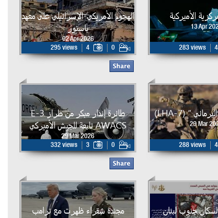
لمركزية الأميركية
الهجوم الأمريكي-الإسرائيلي على معهد
باستور
13 Apr 20
02 Apr 2026
295 views
4
0
283 views
4
مائي ” (LHA-7)
طائرة إنذار مبكر من طراز E-3
AWACS تابعة للجيش الأميركي
29 Mar 20
29 Mar 2026
332 views
3
0
288 views
4
لسكان جنوب لبنان
مجندة شقراء ظهرت مع ترامب