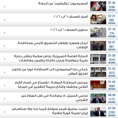
07:30
المسيحيون "ينقرضون" من الدولة
1236
views
07:21
أسرار الصحف 6 آب 2026
895
views
07:16
عناوين الصحف 6 آب 2026
776
views
02:37
لبنان وسوريا يفعّلان التنسيق الأمني ومكافحة
987
الإرهاب
views
01:56
النيابة العامة التمييزية: رياض سلامة يتلقى رعاية
1016
طبية متواصلة وبيان عائلته يتضمن مغالطات
views
01:52
كركي دعا المضمونين الى الاستفادة فورا من قانون
1072
تعليق المهل
views
01:44
مجلس المطارنة الموارنة : للاسراع في إصدار القرار
1693
الظني وكشف وقائع جريمة التفجير في المرفأ
views
08:36
سامي الجميّل: لا مصالحة في ظل السلاح غير
1172
الشرعي
views
07:59
ترامب: مضيق هرمز سيُفتح قريبا جدا وإلا ستتعرض
2763
إيران لضربة قوية للغاية
views