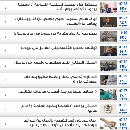
07:53
جنبلاط: هل أصبحت السلطة اللبنانية او بعضها
1857
يبدو، تنفذ أوامر رام الله؟
views
03:27
نواف سلام مهاجماً نعيم قاسم: من غامر بلبنان لا
2425
يحاضر عن السيادة
views
10:19
ضبط صواريخ غراد مهرّبة من سوريا في جرد عرسال!
1633
views
07:47
توقيف السفير الفلسطيني السابق في بيروت
1915
views
07:42
الجيش اللبناني ينفّذ مداهمات واسعة في عرسال
1365
views
07:39
الجمارك تداهم محالًا وتضبط عطورًا وساعات
1278
وحقائب مزورة
views
07:37
5 محاضر ضبط في حق أصحاب مولدات مخالفين
1574
views
07:35
الجيش يوقف 20 شخصًا ويضبط أسلحة وذخائر
1339
حربية
views
07:32
مياه بيروت: وقف التغذية بالمياه عن خط نهر
1501
إبراهيم - مدينة جبيل الأربعاء والخميس
views