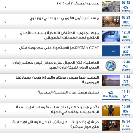
07:48
عناوين الصحف 7 آب 2026
437
views
03:23
مستشار الأمن القومي البريطاني يزور بري
1008
views
12:58
مياه الجنوب : انخفاض التغذية بسبب الانقطاع
809
المتكرر لخط الخدمات الكهربائي
views
12:50
"CMA CGM" تُنجز الاستحواذ على مجموعة فتّال
837
views
12:46
الداخلية: فتح المجال لملء مركز رئيس مجلس إدارة
744
المدير العام لهيئة إدارة السير
views
11:44
الطقس غدا صيفي معتاد والحرارة ضمن معدلاتها
771
الموسمية
views
11:11
تحليق مسيّر فوق الضاحية الجنوبية
514
views
10:29
نفّذ مع شريكه عمليات سلب بقوة السلاح وشعبة
837
المعلومات توقفه في الجِيّة
views
07:34
دمشق و"الحزب"… هل يقرّب تبادل الرسائل الإيجابية
1167
فتح حوار مباشر؟
views