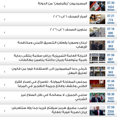
07:30
المسيحيون "ينقرضون" من الدولة
1024
views
07:21
أسرار الصحف 6 آب 2026
774
views
07:16
عناوين الصحف 6 آب 2026
690
views
02:37
لبنان وسوريا يفعّلان التنسيق الأمني ومكافحة
863
الإرهاب
views
01:56
النيابة العامة التمييزية: رياض سلامة يتلقى رعاية
887
طبية متواصلة وبيان عائلته يتضمن مغالطات
views
01:52
كركي دعا المضمونين الى الاستفادة فورا من قانون
943
تعليق المهل
views
01:44
مجلس المطارنة الموارنة : للاسراع في إصدار القرار
1474
الظني وكشف وقائع جريمة التفجير في المرفأ
views
08:36
سامي الجميّل: لا مصالحة في ظل السلاح غير
1022
الشرعي
views
07:59
ترامب: مضيق هرمز سيُفتح قريبا جدا وإلا ستتعرض
2358
إيران لضربة قوية للغاية
views