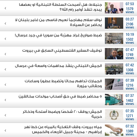
07:53
جنبلاط: هل أصبحت السلطة اللبنانية او بعضها
1579
يبدو، تنفذ أوامر رام الله؟
views
03:27
نواف سلام مهاجماً نعيم قاسم: من غامر بلبنان لا
2106
يحاضر عن السيادة
views
10:19
ضبط صواريخ غراد مهرّبة من سوريا في جرد عرسال!
1502
views
07:47
توقيف السفير الفلسطيني السابق في بيروت
1749
views
07:42
الجيش اللبناني ينفّذ مداهمات واسعة في عرسال
1308
views
07:39
الجمارك تداهم محالًا وتضبط عطورًا وساعات
1216
وحقائب مزورة
views
07:37
5 محاضر ضبط في حق أصحاب مولدات مخالفين
1462
views
07:35
الجيش يوقف 20 شخصًا ويضبط أسلحة وذخائر
1271
حربية
views
07:32
مياه بيروت: وقف التغذية بالمياه عن خط نهر
1389
إبراهيم - مدينة جبيل الأربعاء والخميس
views