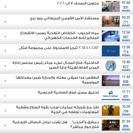
07:48
عناوين الصحف 7 آب 2026
331
views
03:23
مستشار الأمن القومي البريطاني يزور بري
771
views
12:58
مياه الجنوب : انخفاض التغذية بسبب الانقطاع
667
المتكرر لخط الخدمات الكهربائي
views
12:50
"CMA CGM" تُنجز الاستحواذ على مجموعة فتّال
714
views
12:46
الداخلية: فتح المجال لملء مركز رئيس مجلس إدارة
612
المدير العام لهيئة إدارة السير
views
11:44
الطقس غدا صيفي معتاد والحرارة ضمن معدلاتها
636
الموسمية
views
11:11
تحليق مسيّر فوق الضاحية الجنوبية
431
views
10:29
نفّذ مع شريكه عمليات سلب بقوة السلاح وشعبة
704
المعلومات توقفه في الجِيّة
views
07:34
دمشق و"الحزب"… هل يقرّب تبادل الرسائل الإيجابية
956
فتح حوار مباشر؟
views