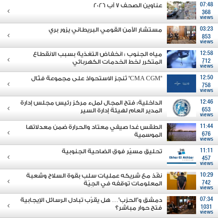
07:48
عناوين الصحف 7 آب 2026
368
views
03:23
مستشار الأمن القومي البريطاني يزور بري
853
views
12:58
مياه الجنوب : انخفاض التغذية بسبب الانقطاع
712
المتكرر لخط الخدمات الكهربائي
views
12:50
"CMA CGM" تُنجز الاستحواذ على مجموعة فتّال
758
views
12:46
الداخلية: فتح المجال لملء مركز رئيس مجلس إدارة
653
المدير العام لهيئة إدارة السير
views
11:44
الطقس غدا صيفي معتاد والحرارة ضمن معدلاتها
676
الموسمية
views
11:11
تحليق مسيّر فوق الضاحية الجنوبية
457
views
10:29
نفّذ مع شريكه عمليات سلب بقوة السلاح وشعبة
742
المعلومات توقفه في الجِيّة
views
07:34
دمشق و"الحزب"… هل يقرّب تبادل الرسائل الإيجابية
1031
فتح حوار مباشر؟
views