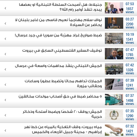
07:53
جنبلاط: هل أصبحت السلطة اللبنانية او بعضها
1657
يبدو، تنفذ أوامر رام الله؟
views
03:27
نواف سلام مهاجماً نعيم قاسم: من غامر بلبنان لا
2200
يحاضر عن السيادة
views
10:19
ضبط صواريخ غراد مهرّبة من سوريا في جرد عرسال!
1541
views
07:47
توقيف السفير الفلسطيني السابق في بيروت
1785
views
07:42
الجيش اللبناني ينفّذ مداهمات واسعة في عرسال
1326
views
07:39
الجمارك تداهم محالًا وتضبط عطورًا وساعات
1241
وحقائب مزورة
views
07:37
5 محاضر ضبط في حق أصحاب مولدات مخالفين
1498
views
07:35
الجيش يوقف 20 شخصًا ويضبط أسلحة وذخائر
1290
حربية
views
07:32
مياه بيروت: وقف التغذية بالمياه عن خط نهر
1421
إبراهيم - مدينة جبيل الأربعاء والخميس
views