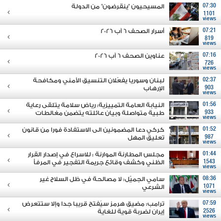
07:30
المسيحيون "ينقرضون" من الدولة
1101
views
07:21
أسرار الصحف 6 آب 2026
819
views
07:16
عناوين الصحف 6 آب 2026
726
views
02:37
لبنان وسوريا يفعّلان التنسيق الأمني ومكافحة
903
الإرهاب
views
01:56
النيابة العامة التمييزية: رياض سلامة يتلقى رعاية
933
طبية متواصلة وبيان عائلته يتضمن مغالطات
views
01:52
كركي دعا المضمونين الى الاستفادة فورا من قانون
987
تعليق المهل
views
01:44
مجلس المطارنة الموارنة : للاسراع في إصدار القرار
1543
الظني وكشف وقائع جريمة التفجير في المرفأ
views
08:36
سامي الجميّل: لا مصالحة في ظل السلاح غير
1071
الشرعي
views
07:59
ترامب: مضيق هرمز سيُفتح قريبا جدا وإلا ستتعرض
2526
إيران لضربة قوية للغاية
views