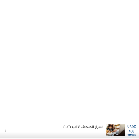
07:52
أسرار الصحف 7 آب 2026
408
views