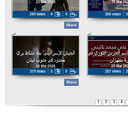
22 Mar 2026
24 Mar 20
289 views
4
0
300 views
5
اسم الحرس الثوري في
الجيش الإسرائيلي: بدء نشاط بري
ة بطهران
محدود في جنوب لبنان
16 Mar 2026
20 Mar 20
319 views
3
0
281 views
2
1
2
3
4