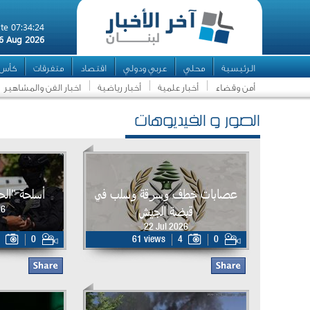
te 07:34:24
6 Aug 2026
الرئيسية
محلي
عربي ودولي
اقتصاد
متفرقات
كأس ال
أمن وقضاء
أخبار علمية
أخبار رياضية
اخبار الفن والمشاهير
الصور و الفيديوهات
عصابات خطف وسرقة وسلب في
أسلحة "ال
قبضة الجيش
26
22 Jul 2026
0
61 views
4
0