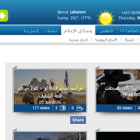
Beirut,
Lebanon
Last Upda
Sunny,
25C°,
(77°F)
Thursday,
0
وسائل الإعلام
عالم 2026
الطقس
نشرات
إتصل بنا
للمرأة
الابراج اليومية
اخبار صحية
حزب" التي ضبطت
مراسم تسليم قيادة لواء غولاني في
قلعة الشقيف
16 Jul 20
03 Jun 2026
171 views
3
0
85 views
4