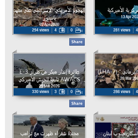
لمركزية الأميركية
الهجوم الأمريكي-الإسرائيلي على معهد
باستور
13 Apr 20
02 Apr 2026
294 views
4
0
281 views
4
مائي ” (LHA-7)
طائرة إنذار مبكر من طراز E-3
AWACS تابعة للجيش الأميركي
29 Mar 20
29 Mar 2026
330 views
3
0
286 views
4
لسكان جنوب لبنان
مجندة شقراء ظهرت مع ترامب