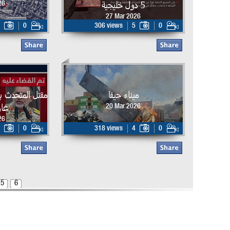
5 دول خليجية
26
27 Mar 2026
0
306 views
5
0
ميناء حيفا
مقتل المتحدث ب
غار
20 Mar 2026
26
0
318 views
4
0
5
6