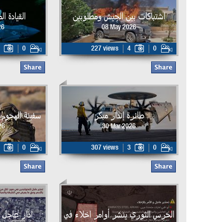
اشتباكات بين الجيش ومطلوبين
القيادة ا
26
08 May 2026
0
227 views
4
0
طائرة إنذار مبكر
سفينة الهجوم البر
26
30 Mar 2026
0
307 views
3
0
الحرس الثوري ينشر أوامر اخلاء في
اذار عاجل 