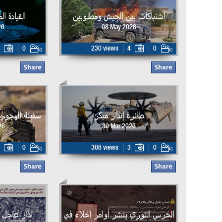
اشتباكات بين الجيش ومطلوبين
القيادة ا
26
08 May 2026
0
230 views
4
0
طائرة إنذار مبكر
سفينة الهجوم البر
26
30 Mar 2026
0
308 views
3
0
الحرس الثوري ينشر أوامر اخلاء في
اذار عاجل 