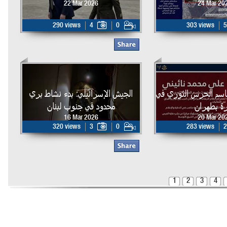
22 Mar 2026
24 Mar 20
290 views
4
0
303 views
5
اسم الحرس الثوري في
الجيش الإسرائيلي: بدء نشاط بري
ة بطهران
محدود في جنوب لبنان
16 Mar 2026
20 Mar 20
320 views
3
0
283 views
2
1
2
3
4