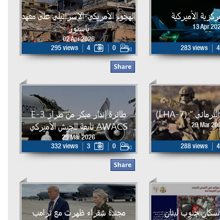
لمركزية الأميركية
الهجوم الأمريكي-الإسرائيلي على معهد
باستور
13 Apr 20
02 Apr 2026
295 views
4
0
283 views
4
مائي ” (LHA-7)
طائرة إنذار مبكر من طراز E-3
AWACS تابعة للجيش الأميركي
29 Mar 20
29 Mar 2026
332 views
3
0
288 views
4
لسكان جنوب لبنان
مجندة شقراء ظهرت مع ترامب