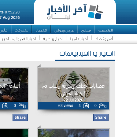
te 07:52:20
7 Aug 2026
الرئيسية
محلي
عربي ودولي
اقتصاد
متفرقات
كأس ال
أمن وقضاء
أخبار علمية
أخبار رياضية
اخبار الفن والمشاهير
الصور و الفيديوهات
عصابات خطف وسرقة وسلب في
أسلحة "ال
قبضة الجيش
26
22 Jul 2026
0
63 views
4
0