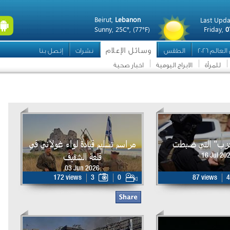
Beirut,
Lebanon
Last Upda
Sunny,
25C°,
(77°F)
Friday,
0
وسائل الإعلام
عالم 2026
الطقس
نشرات
إتصل بنا
للمرأة
الابراج اليومية
اخبار صحية
حزب" التي ضبطت
مراسم تسليم قيادة لواء غولاني في
قلعة الشقيف
16 Jul 20
03 Jun 2026
172 views
3
0
87 views
4