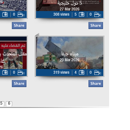
5 دول خليجية
26
27 Mar 2026
0
308 views
5
0
ميناء حيفا
مقتل المتحدث ب
غار
20 Mar 2026
26
0
319 views
4
0
5
6