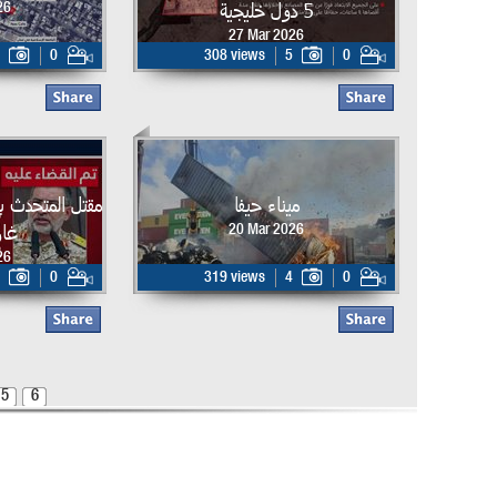
5 دول خليجية
26
27 Mar 2026
0
308 views
5
0
ميناء حيفا
مقتل المتحدث ب
غار
20 Mar 2026
26
0
319 views
4
0
5
6