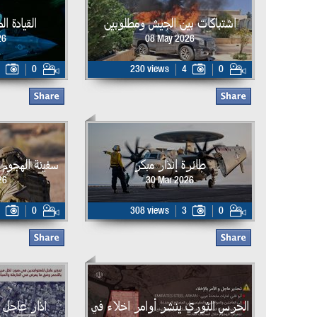
اشتباكات بين الجيش ومطلوبين
القيادة ا
26
08 May 2026
0
230 views
4
0
طائرة إنذار مبكر
سفينة الهجوم البر
26
30 Mar 2026
0
308 views
3
0
الحرس الثوري ينشر أوامر اخلاء في
اذار عاجل 