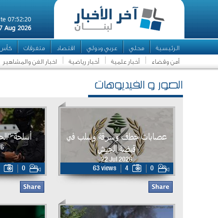
te 07:52:20
7 Aug 2026
الرئيسية
محلي
عربي ودولي
اقتصاد
متفرقات
كأس ال
أمن وقضاء
أخبار علمية
أخبار رياضية
اخبار الفن والمشاهير
الصور و الفيديوهات
عصابات خطف وسرقة وسلب في
أسلحة "ال
قبضة الجيش
26
22 Jul 2026
0
63 views
4
0