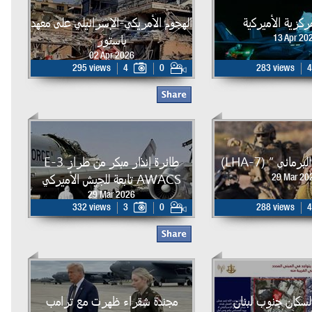
لمركزية الأميركية
الهجوم الأمريكي-الإسرائيلي على معهد
باستور
13 Apr 20
02 Apr 2026
295 views
4
0
283 views
4
مائي ” (LHA-7)
طائرة إنذار مبكر من طراز E-3
AWACS تابعة للجيش الأميركي
29 Mar 20
29 Mar 2026
332 views
3
0
288 views
4
لسكان جنوب لبنان
مجندة شقراء ظهرت مع ترامب