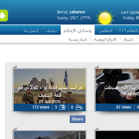
Beirut,
Lebanon
Last Upda
Sunny,
25C°,
(77°F)
Friday,
0
وسائل الإعلام
عالم 2026
الطقس
نشرات
إتصل بنا
للمرأة
الابراج اليومية
اخبار صحية
حزب" التي ضبطت
مراسم تسليم قيادة لواء غولاني في
قلعة الشقيف
16 Jul 20
03 Jun 2026
172 views
3
0
87 views
4