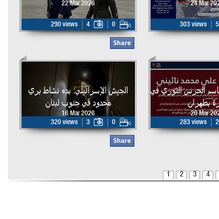
22 Mar 2026
24 Mar 20
290 views
4
0
303 views
5
اسم الحرس الثوري في
الجيش الإسرائيلي: بدء نشاط بري
ة بطهران
محدود في جنوب لبنان
16 Mar 2026
20 Mar 20
320 views
3
0
283 views
2
1
2
3
4