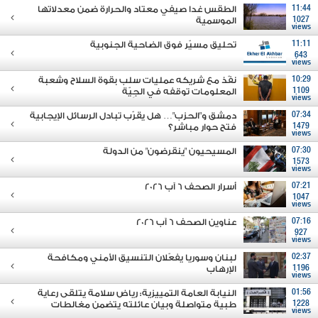
11:44
الطقس غدا صيفي معتاد والحرارة ضمن معدلاتها
1027
الموسمية
views
11:11
تحليق مسيّر فوق الضاحية الجنوبية
643
views
10:29
نفّذ مع شريكه عمليات سلب بقوة السلاح وشعبة
1109
المعلومات توقفه في الجِيّة
views
07:34
دمشق و"الحزب"… هل يقرّب تبادل الرسائل الإيجابية
1479
فتح حوار مباشر؟
views
07:30
المسيحيون "ينقرضون" من الدولة
1573
views
07:21
أسرار الصحف 6 آب 2026
1047
views
07:16
عناوين الصحف 6 آب 2026
927
views
02:37
لبنان وسوريا يفعّلان التنسيق الأمني ومكافحة
1196
الإرهاب
views
01:56
النيابة العامة التمييزية: رياض سلامة يتلقى رعاية
1228
طبية متواصلة وبيان عائلته يتضمن مغالطات
views