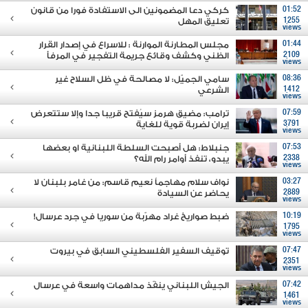
01:52
كركي دعا المضمونين الى الاستفادة فورا من قانون
1255
تعليق المهل
views
01:44
مجلس المطارنة الموارنة : للاسراع في إصدار القرار
2109
الظني وكشف وقائع جريمة التفجير في المرفأ
views
08:36
سامي الجميّل: لا مصالحة في ظل السلاح غير
1412
الشرعي
views
07:59
ترامب: مضيق هرمز سيُفتح قريبا جدا وإلا ستتعرض
3791
إيران لضربة قوية للغاية
views
07:53
جنبلاط: هل أصبحت السلطة اللبنانية او بعضها
2338
يبدو، تنفذ أوامر رام الله؟
views
03:27
نواف سلام مهاجماً نعيم قاسم: من غامر بلبنان لا
2889
يحاضر عن السيادة
views
10:19
ضبط صواريخ غراد مهرّبة من سوريا في جرد عرسال!
1795
views
07:47
توقيف السفير الفلسطيني السابق في بيروت
2351
views
07:42
الجيش اللبناني ينفّذ مداهمات واسعة في عرسال
1461
views