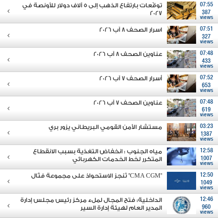
07:55
توقّعات بارتفاع الذهب إلى 5 آلاف دولار للأونصة في
2027
387
views
07:51
اسرار الصحف 8 آب 2026
327
views
07:48
عناوين الصحف 8 آب 2026
433
views
07:52
أسرار الصحف 7 آب 2026
653
views
07:48
عناوين الصحف 7 آب 2026
619
views
03:23
مستشار الأمن القومي البريطاني يزور بري
1387
views
12:58
مياه الجنوب : انخفاض التغذية بسبب الانقطاع
1007
المتكرر لخط الخدمات الكهربائي
views
12:50
"CMA CGM" تُنجز الاستحواذ على مجموعة فتّال
1049
views
12:46
الداخلية: فتح المجال لملء مركز رئيس مجلس إدارة
960
المدير العام لهيئة إدارة السير
views