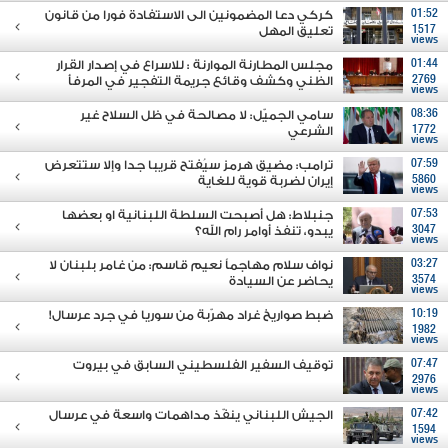
01:52
كركي دعا المضمونين الى الاستفادة فورا من قانون
1517
تعليق المهل
views
01:44
مجلس المطارنة الموارنة : للاسراع في إصدار القرار
2769
الظني وكشف وقائع جريمة التفجير في المرفأ
views
08:36
سامي الجميّل: لا مصالحة في ظل السلاح غير
1772
الشرعي
views
07:59
ترامب: مضيق هرمز سيُفتح قريبا جدا وإلا ستتعرض
5860
إيران لضربة قوية للغاية
views
07:53
جنبلاط: هل أصبحت السلطة اللبنانية او بعضها
3047
يبدو، تنفذ أوامر رام الله؟
views
03:27
نواف سلام مهاجماً نعيم قاسم: من غامر بلبنان لا
3574
يحاضر عن السيادة
views
10:19
ضبط صواريخ غراد مهرّبة من سوريا في جرد عرسال!
1982
views
07:47
توقيف السفير الفلسطيني السابق في بيروت
2976
views
07:42
الجيش اللبناني ينفّذ مداهمات واسعة في عرسال
1594
views