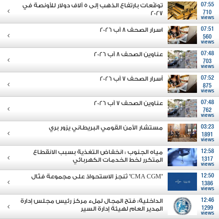
07:55
توقّعات بارتفاع الذهب إلى 5 آلاف دولار للأونصة في
2027
710
views
07:51
اسرار الصحف 8 آب 2026
560
views
07:48
عناوين الصحف 8 آب 2026
703
views
07:52
أسرار الصحف 7 آب 2026
875
views
07:48
عناوين الصحف 7 آب 2026
762
views
03:23
مستشار الأمن القومي البريطاني يزور بري
1891
views
12:58
مياه الجنوب : انخفاض التغذية بسبب الانقطاع
1317
المتكرر لخط الخدمات الكهربائي
views
12:50
"CMA CGM" تُنجز الاستحواذ على مجموعة فتّال
1386
views
12:46
الداخلية: فتح المجال لملء مركز رئيس مجلس إدارة
1299
المدير العام لهيئة إدارة السير
views