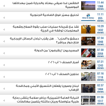
11:44
الطقس غدا صيفي معتاد والحرارة ضمن معدلاتها
1368
الموسمية
views
11:11
تحليق مسيّر فوق الضاحية الجنوبية
855
views
10:29
نفّذ مع شريكه عمليات سلب بقوة السلاح وشعبة
1432
المعلومات توقفه في الجِيّة
views
07:34
دمشق و"الحزب"… هل يقرّب تبادل الرسائل الإيجابية
1948
فتح حوار مباشر؟
views
07:30
المسيحيون "ينقرضون" من الدولة
2058
views
07:21
أسرار الصحف 6 آب 2026
1243
views
07:16
عناوين الصحف 6 آب 2026
1118
views
02:37
لبنان وسوريا يفعّلان التنسيق الأمني ومكافحة
1484
الإرهاب
views
01:56
النيابة العامة التمييزية: رياض سلامة يتلقى رعاية
1517
طبية متواصلة وبيان عائلته يتضمن مغالطات
views