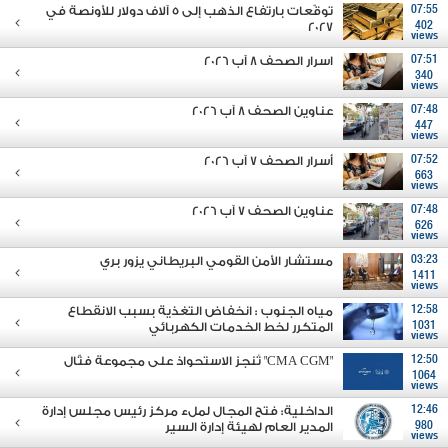
07:55
توقّعات بارتفاع الذهب إلى 5 آلاف دولار للأونصة في
2027
402
views
07:51
اسرار الصحف 8 آب 2026
340
views
07:48
عناوين الصحف 8 آب 2026
447
views
07:52
أسرار الصحف 7 آب 2026
663
views
07:48
عناوين الصحف 7 آب 2026
626
views
03:23
مستشار الأمن القومي البريطاني يزور بري
1411
views
12:58
مياه الجنوب : انخفاض التغذية بسبب الانقطاع
1031
المتكرر لخط الخدمات الكهربائي
views
12:50
"CMA CGM" تُنجز الاستحواذ على مجموعة فتّال
1064
views
12:46
الداخلية: فتح المجال لملء مركز رئيس مجلس إدارة
980
المدير العام لهيئة إدارة السير
views