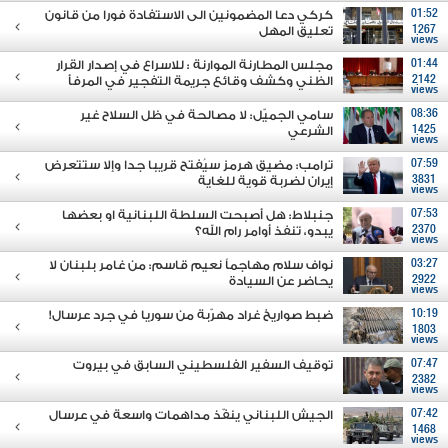
01:52
كركي دعا المضمونين الى الاستفادة فورا من قانون
1267
تعليق المهل
views
01:44
مجلس المطارنة الموارنة : للاسراع في إصدار القرار
2142
الظني وكشف وقائع جريمة التفجير في المرفأ
views
08:36
سامي الجميّل: لا مصالحة في ظل السلاح غير
1425
الشرعي
views
07:59
ترامب: مضيق هرمز سيُفتح قريبا جدا وإلا ستتعرض
3831
إيران لضربة قوية للغاية
views
07:53
جنبلاط: هل أصبحت السلطة اللبنانية او بعضها
2370
يبدو، تنفذ أوامر رام الله؟
views
03:27
نواف سلام مهاجماً نعيم قاسم: من غامر بلبنان لا
2922
يحاضر عن السيادة
views
10:19
ضبط صواريخ غراد مهرّبة من سوريا في جرد عرسال!
1803
views
07:47
توقيف السفير الفلسطيني السابق في بيروت
2382
views
07:42
الجيش اللبناني ينفّذ مداهمات واسعة في عرسال
1468
views