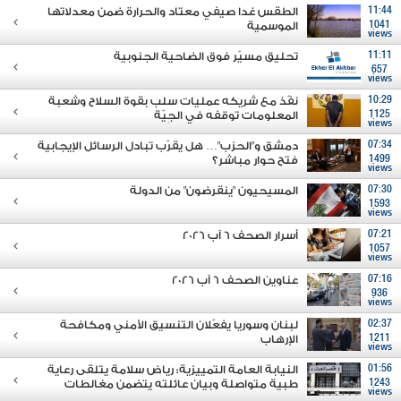
11:44
الطقس غدا صيفي معتاد والحرارة ضمن معدلاتها
1041
الموسمية
views
11:11
تحليق مسيّر فوق الضاحية الجنوبية
657
views
10:29
نفّذ مع شريكه عمليات سلب بقوة السلاح وشعبة
1125
المعلومات توقفه في الجِيّة
views
07:34
دمشق و"الحزب"… هل يقرّب تبادل الرسائل الإيجابية
1499
فتح حوار مباشر؟
views
07:30
المسيحيون "ينقرضون" من الدولة
1593
views
07:21
أسرار الصحف 6 آب 2026
1057
views
07:16
عناوين الصحف 6 آب 2026
936
views
02:37
لبنان وسوريا يفعّلان التنسيق الأمني ومكافحة
1211
الإرهاب
views
01:56
النيابة العامة التمييزية: رياض سلامة يتلقى رعاية
1243
طبية متواصلة وبيان عائلته يتضمن مغالطات
views