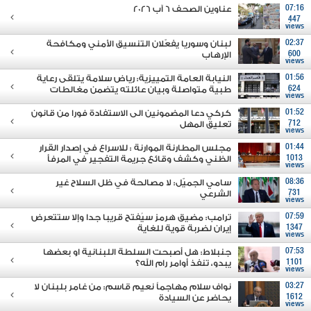
07:16
عناوين الصحف 6 آب 2026
447
views
02:37
لبنان وسوريا يفعّلان التنسيق الأمني ومكافحة
600
الإرهاب
views
01:56
النيابة العامة التمييزية: رياض سلامة يتلقى رعاية
624
طبية متواصلة وبيان عائلته يتضمن مغالطات
views
01:52
كركي دعا المضمونين الى الاستفادة فورا من قانون
712
تعليق المهل
views
01:44
مجلس المطارنة الموارنة : للاسراع في إصدار القرار
1013
الظني وكشف وقائع جريمة التفجير في المرفأ
views
08:36
سامي الجميّل: لا مصالحة في ظل السلاح غير
731
الشرعي
views
07:59
ترامب: مضيق هرمز سيُفتح قريبا جدا وإلا ستتعرض
1347
إيران لضربة قوية للغاية
views
07:53
جنبلاط: هل أصبحت السلطة اللبنانية او بعضها
1101
يبدو، تنفذ أوامر رام الله؟
views
03:27
نواف سلام مهاجماً نعيم قاسم: من غامر بلبنان لا
1612
يحاضر عن السيادة
views