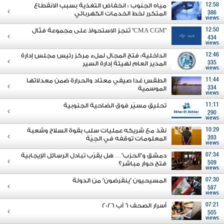
12:58
مياه الجنوب : انخفاض التغذية بسبب الانقطاع
386
المتكرر لخط الخدمات الكهربائي
views
12:50
"CMA CGM" تُنجز الاستحواذ على مجموعة فتّال
434
views
12:46
الداخلية: فتح المجال لملء مركز رئيس مجلس إدارة
335
المدير العام لهيئة إدارة السير
views
11:44
الطقس غدا صيفي معتاد والحرارة ضمن معدلاتها
334
الموسمية
views
11:11
تحليق مسيّر فوق الضاحية الجنوبية
290
views
10:29
نفّذ مع شريكه عمليات سلب بقوة السلاح وشعبة
393
المعلومات توقفه في الجِيّة
views
07:34
دمشق و"الحزب"… هل يقرّب تبادل الرسائل الإيجابية
509
فتح حوار مباشر؟
views
07:30
المسيحيون "ينقرضون" من الدولة
587
views
07:21
أسرار الصحف 6 آب 2026
505
views