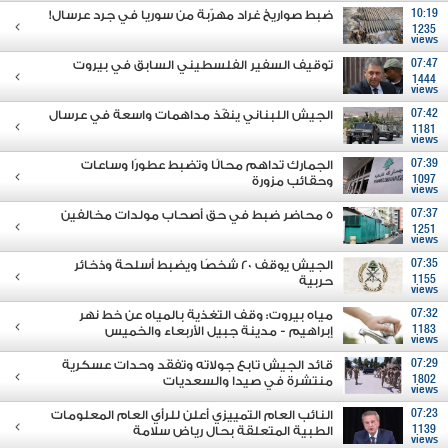
10:19
ضبط صواريخ غراد مهرّبة من سوريا في جرد عرسال!
1235
views
07:47
توقيف السفير الفلسطيني السابق في بيروت
1444
views
07:42
الجيش اللبناني ينفّذ مداهمات واسعة في عرسال
1181
views
07:39
الجمارك تداهم محالًا وتضبط عطورًا وساعات
1097
وحقائب مزورة
views
07:37
5 محاضر ضبط في حق أصحاب مولدات مخالفين
1251
views
07:35
الجيش يوقف 20 شخصًا ويضبط أسلحة وذخائر
1155
حربية
views
07:32
مياه بيروت: وقف التغذية بالمياه عن خط نهر
1183
إبراهيم - مدينة جبيل الأربعاء والخميس
views
07:29
قائد الجيش تابع جولاته وتفقَد وحدات عسكرية
1802
منتشرة في صيدا والسعديات
views
07:23
النائب العام التمييزي أعلن للرأي العام المعلومات
1139
الطبية المتعلقة بحال رياض سلامة
views