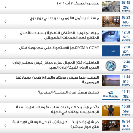
07:48
عناوين الصحف 7 آب 2026
202
views
03:23
مستشار الأمن القومي البريطاني يزور بري
606
views
12:58
مياه الجنوب : انخفاض التغذية بسبب الانقطاع
576
المتكرر لخط الخدمات الكهربائي
views
12:50
"CMA CGM" تُنجز الاستحواذ على مجموعة فتّال
623
views
12:46
الداخلية: فتح المجال لملء مركز رئيس مجلس إدارة
524
المدير العام لهيئة إدارة السير
views
11:44
الطقس غدا صيفي معتاد والحرارة ضمن معدلاتها
515
الموسمية
views
11:11
تحليق مسيّر فوق الضاحية الجنوبية
382
views
10:29
نفّذ مع شريكه عمليات سلب بقوة السلاح وشعبة
569
المعلومات توقفه في الجِيّة
views
07:34
دمشق و"الحزب"… هل يقرّب تبادل الرسائل الإيجابية
814
فتح حوار مباشر؟
views