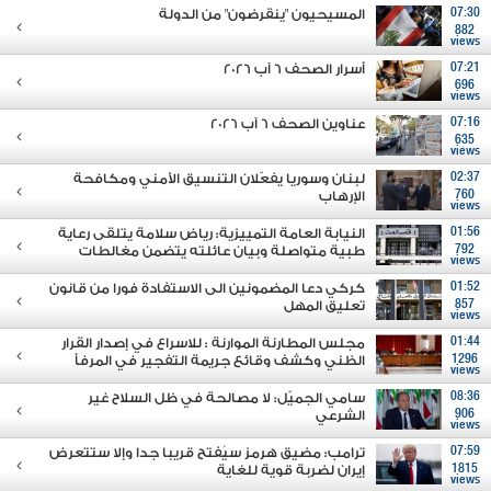
07:30
المسيحيون "ينقرضون" من الدولة
882
views
07:21
أسرار الصحف 6 آب 2026
696
views
07:16
عناوين الصحف 6 آب 2026
635
views
02:37
لبنان وسوريا يفعّلان التنسيق الأمني ومكافحة
760
الإرهاب
views
01:56
النيابة العامة التمييزية: رياض سلامة يتلقى رعاية
792
طبية متواصلة وبيان عائلته يتضمن مغالطات
views
01:52
كركي دعا المضمونين الى الاستفادة فورا من قانون
857
تعليق المهل
views
01:44
مجلس المطارنة الموارنة : للاسراع في إصدار القرار
1296
الظني وكشف وقائع جريمة التفجير في المرفأ
views
08:36
سامي الجميّل: لا مصالحة في ظل السلاح غير
906
الشرعي
views
07:59
ترامب: مضيق هرمز سيُفتح قريبا جدا وإلا ستتعرض
1815
إيران لضربة قوية للغاية
views