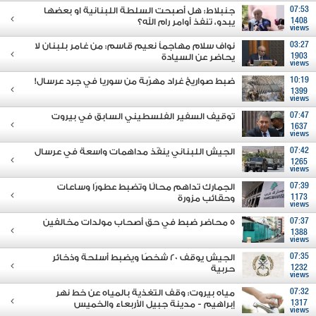
07:53
جنبلاط: هل أصبحت السلطة اللبنانية او بعضها
1408
يبدو، تنفذ أوامر رام الله؟
views
03:27
نواف سلام مهاجماً نعيم قاسم: من غامر بلبنان لا
1903
يحاضر عن السيادة
views
10:19
ضبط صواريخ غراد مهرّبة من سوريا في جرد عرسال!
1399
views
07:47
توقيف السفير الفلسطيني السابق في بيروت
1637
views
07:42
الجيش اللبناني ينفّذ مداهمات واسعة في عرسال
1265
views
07:39
الجمارك تداهم محالًا وتضبط عطورًا وساعات
1173
وحقائب مزورة
views
07:37
5 محاضر ضبط في حق أصحاب مولدات مخالفين
1388
views
07:35
الجيش يوقف 20 شخصًا ويضبط أسلحة وذخائر
1232
حربية
views
07:32
مياه بيروت: وقف التغذية بالمياه عن خط نهر
1317
إبراهيم - مدينة جبيل الأربعاء والخميس
views