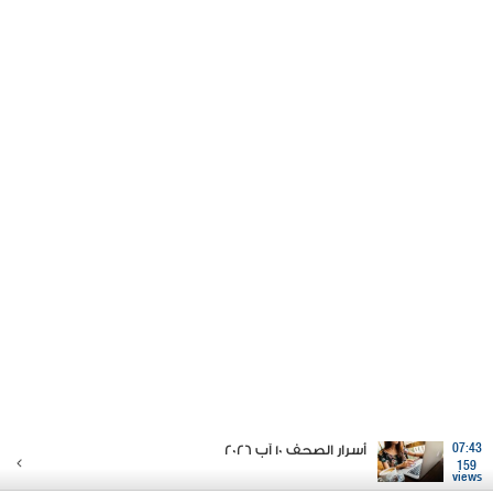
07:43
أسرار الصحف 10 آب 2026
159
views