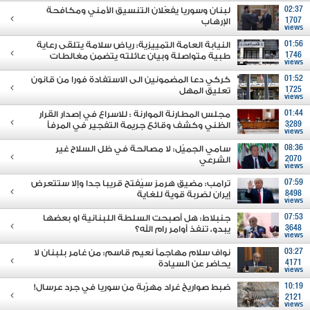
02:37
لبنان وسوريا يفعّلان التنسيق الأمني ومكافحة
1707
الإرهاب
views
01:56
النيابة العامة التمييزية: رياض سلامة يتلقى رعاية
1746
طبية متواصلة وبيان عائلته يتضمن مغالطات
views
01:52
كركي دعا المضمونين الى الاستفادة فورا من قانون
1725
تعليق المهل
views
01:44
مجلس المطارنة الموارنة : للاسراع في إصدار القرار
3289
الظني وكشف وقائع جريمة التفجير في المرفأ
views
08:36
سامي الجميّل: لا مصالحة في ظل السلاح غير
2070
الشرعي
views
07:59
ترامب: مضيق هرمز سيُفتح قريبا جدا وإلا ستتعرض
8498
إيران لضربة قوية للغاية
views
07:53
جنبلاط: هل أصبحت السلطة اللبنانية او بعضها
3648
يبدو، تنفذ أوامر رام الله؟
views
03:27
نواف سلام مهاجماً نعيم قاسم: من غامر بلبنان لا
4171
يحاضر عن السيادة
views
10:19
ضبط صواريخ غراد مهرّبة من سوريا في جرد عرسال!
2121
views