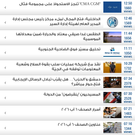
12:50
"CMA CGM" تُنجز الاستحواذ على مجموعة فتّال
1660
views
12:46
الداخلية: فتح المجال لملء مركز رئيس مجلس إدارة
1569
المدير العام لهيئة إدارة السير
views
11:44
الطقس غدا صيفي معتاد والحرارة ضمن معدلاتها
1656
الموسمية
views
11:11
تحليق مسيّر فوق الضاحية الجنوبية
1050
views
10:29
نفّذ مع شريكه عمليات سلب بقوة السلاح وشعبة
1732
المعلومات توقفه في الجِيّة
views
07:34
دمشق و"الحزب"… هل يقرّب تبادل الرسائل الإيجابية
2378
فتح حوار مباشر؟
views
07:30
المسيحيون "ينقرضون" من الدولة
2528
views
07:21
أسرار الصحف 6 آب 2026
1483
views
07:16
عناوين الصحف 6 آب 2026
1344
views