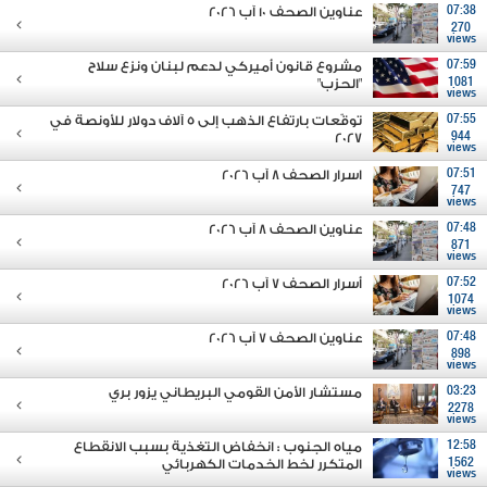
07:38
عناوين الصحف 10 آب 2026
270
views
07:59
مشروع قانون أميركي لدعم لبنان ونزع سلاح
1081
"الحزب"
views
07:55
توقّعات بارتفاع الذهب إلى 5 آلاف دولار للأونصة في
2027
944
views
07:51
اسرار الصحف 8 آب 2026
747
views
07:48
عناوين الصحف 8 آب 2026
871
views
07:52
أسرار الصحف 7 آب 2026
1074
views
07:48
عناوين الصحف 7 آب 2026
898
views
03:23
مستشار الأمن القومي البريطاني يزور بري
2278
views
12:58
مياه الجنوب : انخفاض التغذية بسبب الانقطاع
1562
المتكرر لخط الخدمات الكهربائي
views