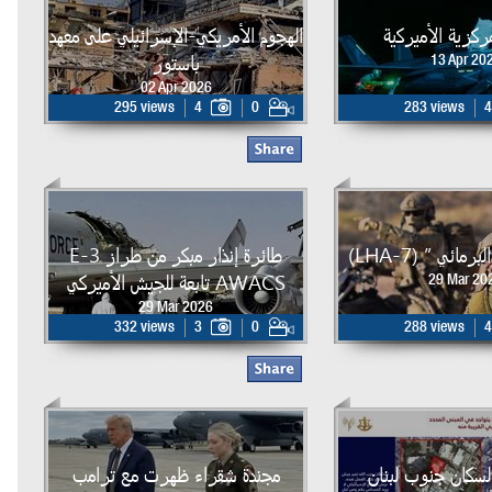
لمركزية الأميركية
الهجوم الأمريكي-الإسرائيلي على معهد
باستور
13 Apr 20
02 Apr 2026
295 views
4
0
283 views
4
مائي ” (LHA-7)
طائرة إنذار مبكر من طراز E-3
AWACS تابعة للجيش الأميركي
29 Mar 20
29 Mar 2026
332 views
3
0
288 views
4
لسكان جنوب لبنان
مجندة شقراء ظهرت مع ترامب