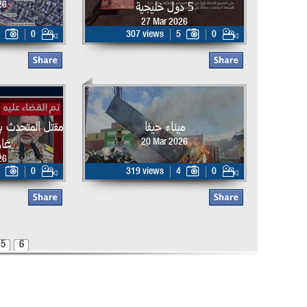
5 دول خليجية
26
27 Mar 2026
0
307 views
5
0
ميناء حيفا
مقتل المتحدث ب
غار
20 Mar 2026
26
0
319 views
4
0
5
6