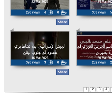
22 Mar 2026
24 Mar 20
290 views
4
0
303 views
5
اسم الحرس الثوري في
الجيش الإسرائيلي: بدء نشاط بري
ة بطهران
محدود في جنوب لبنان
16 Mar 2026
20 Mar 20
320 views
3
0
282 views
2
1
2
3
4