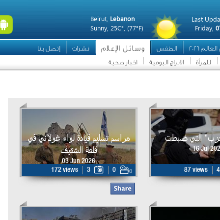
Beirut,
Lebanon
Last Upda
Sunny,
25C°,
(77°F)
Friday,
0
وسائل الإعلام
عالم 2026
الطقس
نشرات
إتصل بنا
للمرأة
الابراج اليومية
اخبار صحية
حزب" التي ضبطت
مراسم تسليم قيادة لواء غولاني في
قلعة الشقيف
16 Jul 20
03 Jun 2026
172 views
3
0
87 views
4