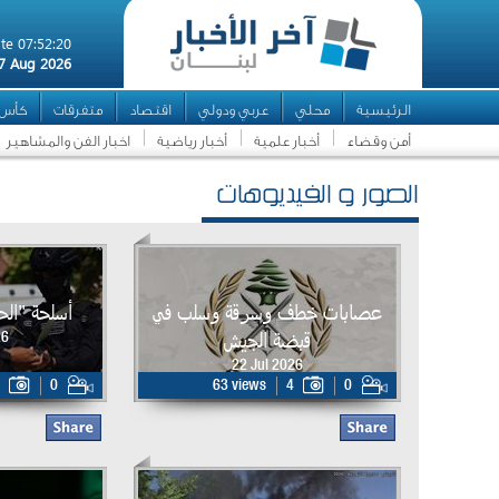
te 07:52:20
7 Aug 2026
الرئيسية
محلي
عربي ودولي
اقتصاد
متفرقات
كأس ال
أمن وقضاء
أخبار علمية
أخبار رياضية
اخبار الفن والمشاهير
الصور و الفيديوهات
عصابات خطف وسرقة وسلب في
أسلحة "ال
قبضة الجيش
26
22 Jul 2026
0
63 views
4
0