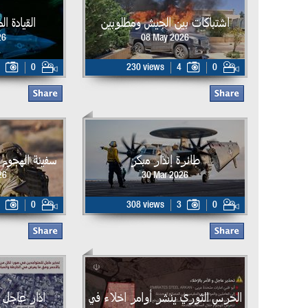
اشتباكات بين الجيش ومطلوبين
القيادة ا
26
08 May 2026
0
230 views
4
0
طائرة إنذار مبكر
سفينة الهجوم البر
26
30 Mar 2026
0
308 views
3
0
الحرس الثوري ينشر أوامر اخلاء في
اذار عاجل 