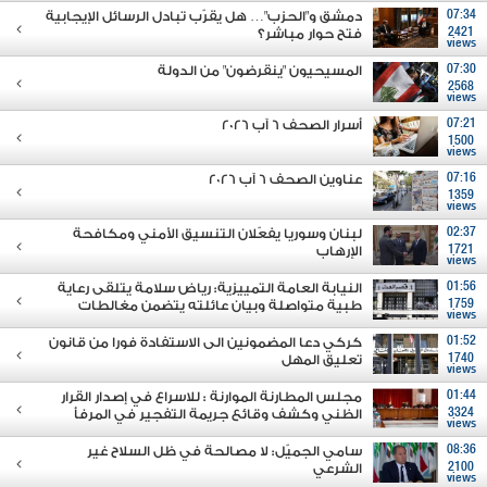
07:34
دمشق و"الحزب"… هل يقرّب تبادل الرسائل الإيجابية
2421
فتح حوار مباشر؟
views
07:30
المسيحيون "ينقرضون" من الدولة
2568
views
07:21
أسرار الصحف 6 آب 2026
1500
views
07:16
عناوين الصحف 6 آب 2026
1359
views
02:37
لبنان وسوريا يفعّلان التنسيق الأمني ومكافحة
1721
الإرهاب
views
01:56
النيابة العامة التمييزية: رياض سلامة يتلقى رعاية
1759
طبية متواصلة وبيان عائلته يتضمن مغالطات
views
01:52
كركي دعا المضمونين الى الاستفادة فورا من قانون
1740
تعليق المهل
views
01:44
مجلس المطارنة الموارنة : للاسراع في إصدار القرار
3324
الظني وكشف وقائع جريمة التفجير في المرفأ
views
08:36
سامي الجميّل: لا مصالحة في ظل السلاح غير
2100
الشرعي
views