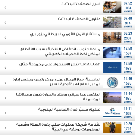
07:52
أسرار الصحف 7 آب 2026
1084
views
07:48
عناوين الصحف 7 آب 2026
914
views
03:23
مستشار الأمن القومي البريطاني يزور بري
2307
views
12:58
مياه الجنوب : انخفاض التغذية بسبب الانقطاع
1587
المتكرر لخط الخدمات الكهربائي
views
12:50
"CMA CGM" تُنجز الاستحواذ على مجموعة فتّال
1679
views
12:46
الداخلية: فتح المجال لملء مركز رئيس مجلس إدارة
1585
المدير العام لهيئة إدارة السير
views
11:44
الطقس غدا صيفي معتاد والحرارة ضمن معدلاتها
1675
الموسمية
views
11:11
تحليق مسيّر فوق الضاحية الجنوبية
1062
views
10:29
نفّذ مع شريكه عمليات سلب بقوة السلاح وشعبة
1754
المعلومات توقفه في الجِيّة
views