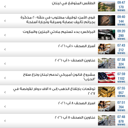
09:47
الطقس المتوقع في لبنان
170
views
09:40
قوى الأمن: توقيف مطلوب في حقّه 20 مذكّرة
144
بجرائم تأليف عصابة وسرقة وتجارة أسلحة
views
09:20
البراكس: بدء تسليم مادتي البنزين والمازوت
290
views
07:43
أسرار الصحف 10 آب 2026
212
views
07:38
عناوين الصحف 10 آب 2026
324
views
07:59
مشروع قانون أميركي لدعم لبنان ونزع سلاح
1102
"الحزب"
views
07:55
توقّعات بارتفاع الذهب إلى 5 آلاف دولار للأونصة في
2027
957
views
07:51
اسرار الصحف 8 آب 2026
764
views
07:48
عناوين الصحف 8 آب 2026
878
views