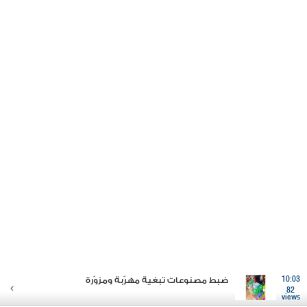
10:03
ضبط مصنوعات تبغية مهرّبة ومزوّرة
82
views