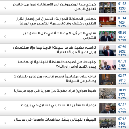
01:52
كركي دعا المضمونين الى الاستفادة فورا من قانون
1230
تعليق المهل
views
01:44
مجلس المطارنة الموارنة : للاسراع في إصدار القرار
2034
الظني وكشف وقائع جريمة التفجير في المرفأ
views
08:36
سامي الجميّل: لا مصالحة في ظل السلاح غير
1372
الشرعي
views
07:59
ترامب: مضيق هرمز سيُفتح قريبا جدا وإلا ستتعرض
3632
إيران لضربة قوية للغاية
views
07:53
جنبلاط: هل أصبحت السلطة اللبنانية او بعضها
2255
يبدو، تنفذ أوامر رام الله؟
views
03:27
نواف سلام مهاجماً نعيم قاسم: من غامر بلبنان لا
2813
يحاضر عن السيادة
views
10:19
ضبط صواريخ غراد مهرّبة من سوريا في جرد عرسال!
1771
views
07:47
توقيف السفير الفلسطيني السابق في بيروت
2276
views
07:42
الجيش اللبناني ينفّذ مداهمات واسعة في عرسال
1443
views