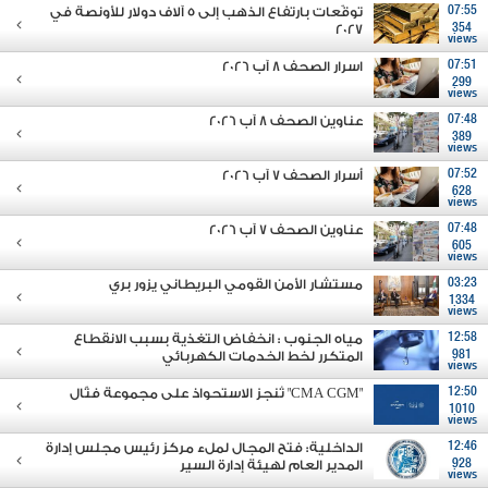
07:55
توقّعات بارتفاع الذهب إلى 5 آلاف دولار للأونصة في
2027
354
views
07:51
اسرار الصحف 8 آب 2026
299
views
07:48
عناوين الصحف 8 آب 2026
389
views
07:52
أسرار الصحف 7 آب 2026
628
views
07:48
عناوين الصحف 7 آب 2026
605
views
03:23
مستشار الأمن القومي البريطاني يزور بري
1334
views
12:58
مياه الجنوب : انخفاض التغذية بسبب الانقطاع
981
المتكرر لخط الخدمات الكهربائي
views
12:50
"CMA CGM" تُنجز الاستحواذ على مجموعة فتّال
1010
views
12:46
الداخلية: فتح المجال لملء مركز رئيس مجلس إدارة
928
المدير العام لهيئة إدارة السير
views