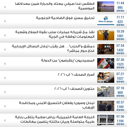
11:44
الطقس غدا صيفي معتاد والحرارة ضمن معدلاتها
995
الموسمية
views
11:11
تحليق مسيّر فوق الضاحية الجنوبية
623
views
10:29
نفّذ مع شريكه عمليات سلب بقوة السلاح وشعبة
1081
المعلومات توقفه في الجِيّة
views
07:34
دمشق و"الحزب"… هل يقرّب تبادل الرسائل الإيجابية
1432
فتح حوار مباشر؟
views
07:30
المسيحيون "ينقرضون" من الدولة
1523
views
07:21
أسرار الصحف 6 آب 2026
1027
views
07:16
عناوين الصحف 6 آب 2026
909
views
02:37
لبنان وسوريا يفعّلان التنسيق الأمني ومكافحة
1160
الإرهاب
views
01:56
النيابة العامة التمييزية: رياض سلامة يتلقى رعاية
1194
طبية متواصلة وبيان عائلته يتضمن مغالطات
views