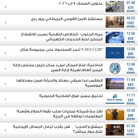
07:48
عناوين الصحف 7 آب 2026
479
views
03:23
مستشار الأمن القومي البريطاني يزور بري
1097
views
12:58
مياه الجنوب : انخفاض التغذية بسبب الانقطاع
858
المتكرر لخط الخدمات الكهربائي
views
12:50
"CMA CGM" تُنجز الاستحواذ على مجموعة فتّال
880
views
12:46
الداخلية: فتح المجال لملء مركز رئيس مجلس إدارة
795
المدير العام لهيئة إدارة السير
views
11:44
الطقس غدا صيفي معتاد والحرارة ضمن معدلاتها
843
الموسمية
views
11:11
تحليق مسيّر فوق الضاحية الجنوبية
547
views
10:29
نفّذ مع شريكه عمليات سلب بقوة السلاح وشعبة
889
المعلومات توقفه في الجِيّة
views
07:34
دمشق و"الحزب"… هل يقرّب تبادل الرسائل الإيجابية
1237
فتح حوار مباشر؟
views