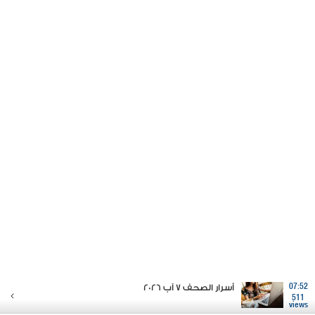
07:52
أسرار الصحف 7 آب 2026
511
views