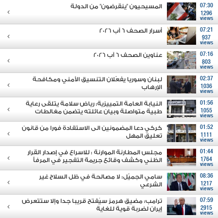
07:30
المسيحيون "ينقرضون" من الدولة
1296
views
07:21
أسرار الصحف 6 آب 2026
937
views
07:16
عناوين الصحف 6 آب 2026
803
views
02:37
لبنان وسوريا يفعّلان التنسيق الأمني ومكافحة
1036
الإرهاب
views
01:56
النيابة العامة التمييزية: رياض سلامة يتلقى رعاية
1055
طبية متواصلة وبيان عائلته يتضمن مغالطات
views
01:52
كركي دعا المضمونين الى الاستفادة فورا من قانون
1111
تعليق المهل
views
01:44
مجلس المطارنة الموارنة : للاسراع في إصدار القرار
1764
الظني وكشف وقائع جريمة التفجير في المرفأ
views
08:36
سامي الجميّل: لا مصالحة في ظل السلاح غير
1217
الشرعي
views
07:59
ترامب: مضيق هرمز سيُفتح قريبا جدا وإلا ستتعرض
2915
إيران لضربة قوية للغاية
views