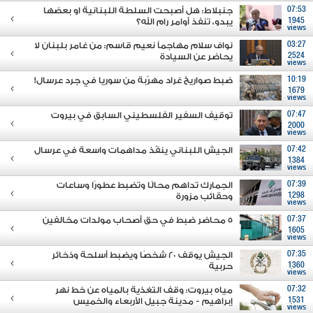
07:53
جنبلاط: هل أصبحت السلطة اللبنانية او بعضها
1945
يبدو، تنفذ أوامر رام الله؟
views
03:27
نواف سلام مهاجماً نعيم قاسم: من غامر بلبنان لا
2524
يحاضر عن السيادة
views
10:19
ضبط صواريخ غراد مهرّبة من سوريا في جرد عرسال!
1679
views
07:47
توقيف السفير الفلسطيني السابق في بيروت
2000
views
07:42
الجيش اللبناني ينفّذ مداهمات واسعة في عرسال
1384
views
07:39
الجمارك تداهم محالًا وتضبط عطورًا وساعات
1298
وحقائب مزورة
views
07:37
5 محاضر ضبط في حق أصحاب مولدات مخالفين
1605
views
07:35
الجيش يوقف 20 شخصًا ويضبط أسلحة وذخائر
1360
حربية
views
07:32
مياه بيروت: وقف التغذية بالمياه عن خط نهر
1531
إبراهيم - مدينة جبيل الأربعاء والخميس
views