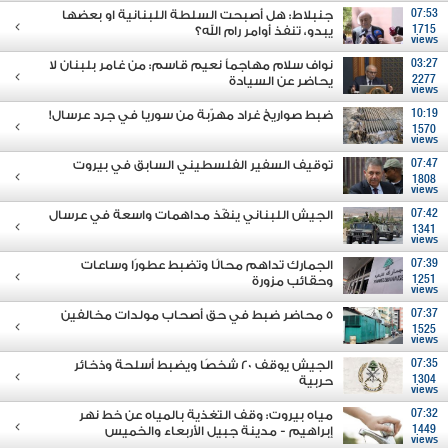
07:53
جنبلاط: هل أصبحت السلطة اللبنانية او بعضها
1715
يبدو، تنفذ أوامر رام الله؟
views
03:27
نواف سلام مهاجماً نعيم قاسم: من غامر بلبنان لا
2277
يحاضر عن السيادة
views
10:19
ضبط صواريخ غراد مهرّبة من سوريا في جرد عرسال!
1570
views
07:47
توقيف السفير الفلسطيني السابق في بيروت
1808
views
07:42
الجيش اللبناني ينفّذ مداهمات واسعة في عرسال
1341
views
07:39
الجمارك تداهم محالًا وتضبط عطورًا وساعات
1251
وحقائب مزورة
views
07:37
5 محاضر ضبط في حق أصحاب مولدات مخالفين
1525
views
07:35
الجيش يوقف 20 شخصًا ويضبط أسلحة وذخائر
1304
حربية
views
07:32
مياه بيروت: وقف التغذية بالمياه عن خط نهر
1449
إبراهيم - مدينة جبيل الأربعاء والخميس
views