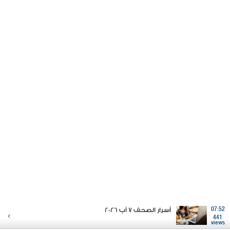
07:52
أسرار الصحف 7 آب 2026
441
views