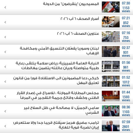
07:30
المسيحيون "ينقرضون" من الدولة
1153
views
07:21
أسرار الصحف 6 آب 2026
852
views
07:16
عناوين الصحف 6 آب 2026
753
views
02:37
لبنان وسوريا يفعّلان التنسيق الأمني ومكافحة
931
الإرهاب
views
01:56
النيابة العامة التمييزية: رياض سلامة يتلقى رعاية
961
طبية متواصلة وبيان عائلته يتضمن مغالطات
views
01:52
كركي دعا المضمونين الى الاستفادة فورا من قانون
1012
تعليق المهل
views
01:44
مجلس المطارنة الموارنة : للاسراع في إصدار القرار
1593
الظني وكشف وقائع جريمة التفجير في المرفأ
views
08:36
سامي الجميّل: لا مصالحة في ظل السلاح غير
1103
الشرعي
views
07:59
ترامب: مضيق هرمز سيُفتح قريبا جدا وإلا ستتعرض
2601
إيران لضربة قوية للغاية
views