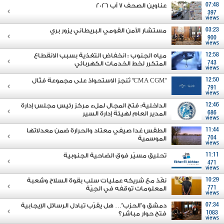
07:48
عناوين الصحف 7 آب 2026
397
views
03:23
مستشار الأمن القومي البريطاني يزور بري
900
views
12:58
مياه الجنوب : انخفاض التغذية بسبب الانقطاع
743
المتكرر لخط الخدمات الكهربائي
views
12:50
"CMA CGM" تُنجز الاستحواذ على مجموعة فتّال
791
views
12:46
الداخلية: فتح المجال لملء مركز رئيس مجلس إدارة
686
المدير العام لهيئة إدارة السير
views
11:44
الطقس غدا صيفي معتاد والحرارة ضمن معدلاتها
704
الموسمية
views
11:11
تحليق مسيّر فوق الضاحية الجنوبية
471
views
10:29
نفّذ مع شريكه عمليات سلب بقوة السلاح وشعبة
771
المعلومات توقفه في الجِيّة
views
07:34
دمشق و"الحزب"… هل يقرّب تبادل الرسائل الإيجابية
1083
فتح حوار مباشر؟
views