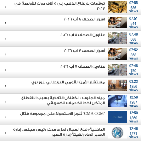
07:55
توقّعات بارتفاع الذهب إلى 5 آلاف دولار للأونصة في
2027
686
views
07:51
اسرار الصحف 8 آب 2026
544
views
07:48
عناوين الصحف 8 آب 2026
688
views
07:52
أسرار الصحف 7 آب 2026
858
views
07:48
عناوين الصحف 7 آب 2026
750
views
03:23
مستشار الأمن القومي البريطاني يزور بري
1856
views
12:58
مياه الجنوب : انخفاض التغذية بسبب الانقطاع
1287
المتكرر لخط الخدمات الكهربائي
views
12:50
"CMA CGM" تُنجز الاستحواذ على مجموعة فتّال
1360
views
12:46
الداخلية: فتح المجال لملء مركز رئيس مجلس إدارة
1271
المدير العام لهيئة إدارة السير
views