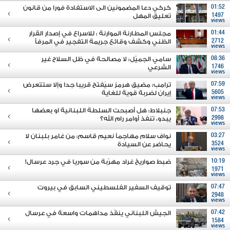
01:52
كركي دعا المضمونين الى الاستفادة فورا من قانون
1497
تعليق المهل
views
01:44
مجلس المطارنة الموارنة : للاسراع في إصدار القرار
2712
الظني وكشف وقائع جريمة التفجير في المرفأ
views
08:36
سامي الجميّل: لا مصالحة في ظل السلاح غير
1746
الشرعي
views
07:59
ترامب: مضيق هرمز سيُفتح قريبا جدا وإلا ستتعرض
5605
إيران لضربة قوية للغاية
views
07:53
جنبلاط: هل أصبحت السلطة اللبنانية او بعضها
2998
يبدو، تنفذ أوامر رام الله؟
views
03:27
نواف سلام مهاجماً نعيم قاسم: من غامر بلبنان لا
3524
يحاضر عن السيادة
views
10:19
ضبط صواريخ غراد مهرّبة من سوريا في جرد عرسال!
1971
views
07:47
توقيف السفير الفلسطيني السابق في بيروت
2948
views
07:42
الجيش اللبناني ينفّذ مداهمات واسعة في عرسال
1584
views