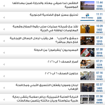
11:44
الطقس غدا صيفي معتاد والحرارة ضمن معدلاتها
1339
الموسمية
views
11:11
تحليق مسيّر فوق الضاحية الجنوبية
839
views
10:29
نفّذ مع شريكه عمليات سلب بقوة السلاح وشعبة
1402
المعلومات توقفه في الجِيّة
views
07:34
دمشق و"الحزب"… هل يقرّب تبادل الرسائل الإيجابية
1910
فتح حوار مباشر؟
views
07:30
المسيحيون "ينقرضون" من الدولة
2019
views
07:21
أسرار الصحف 6 آب 2026
1224
views
07:16
عناوين الصحف 6 آب 2026
1102
views
02:37
لبنان وسوريا يفعّلان التنسيق الأمني ومكافحة
1463
الإرهاب
views
01:56
النيابة العامة التمييزية: رياض سلامة يتلقى رعاية
1499
طبية متواصلة وبيان عائلته يتضمن مغالطات
views