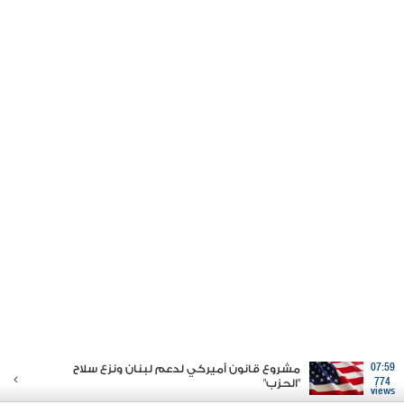
07:59
مشروع قانون أميركي لدعم لبنان ونزع سلاح
774
"الحزب"
views