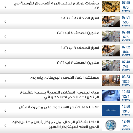
07:55
توقّعات بارتفاع الذهب إلى 5 آلاف دولار للأونصة في
2027
670
views
07:51
اسرار الصحف 8 آب 2026
535
views
07:48
عناوين الصحف 8 آب 2026
675
views
07:52
أسرار الصحف 7 آب 2026
844
views
07:48
عناوين الصحف 7 آب 2026
741
views
03:23
مستشار الأمن القومي البريطاني يزور بري
1829
views
12:58
مياه الجنوب : انخفاض التغذية بسبب الانقطاع
1274
المتكرر لخط الخدمات الكهربائي
views
12:50
"CMA CGM" تُنجز الاستحواذ على مجموعة فتّال
1340
views
12:46
الداخلية: فتح المجال لملء مركز رئيس مجلس إدارة
1256
المدير العام لهيئة إدارة السير
views