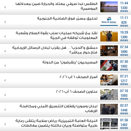
11:44
الطقس غدا صيفي معتاد والحرارة ضمن معدلاتها
1330
الموسمية
views
11:11
تحليق مسيّر فوق الضاحية الجنوبية
828
views
10:29
نفّذ مع شريكه عمليات سلب بقوة السلاح وشعبة
1390
المعلومات توقفه في الجِيّة
views
07:34
دمشق و"الحزب"… هل يقرّب تبادل الرسائل الإيجابية
1890
فتح حوار مباشر؟
views
07:30
المسيحيون "ينقرضون" من الدولة
1992
views
07:21
أسرار الصحف 6 آب 2026
1217
views
07:16
عناوين الصحف 6 آب 2026
1093
views
02:37
لبنان وسوريا يفعّلان التنسيق الأمني ومكافحة
1446
الإرهاب
views
01:56
النيابة العامة التمييزية: رياض سلامة يتلقى رعاية
1482
طبية متواصلة وبيان عائلته يتضمن مغالطات
views