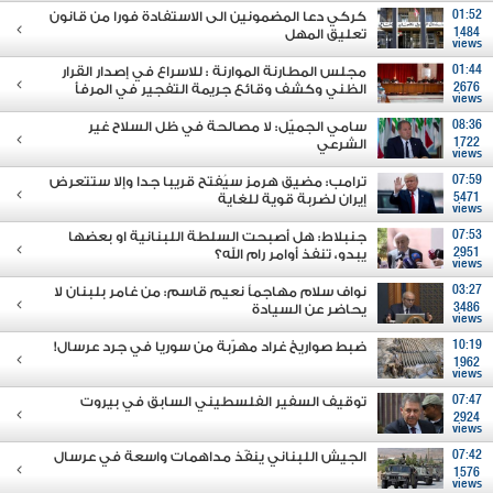
01:52
كركي دعا المضمونين الى الاستفادة فورا من قانون
1484
تعليق المهل
views
01:44
مجلس المطارنة الموارنة : للاسراع في إصدار القرار
2676
الظني وكشف وقائع جريمة التفجير في المرفأ
views
08:36
سامي الجميّل: لا مصالحة في ظل السلاح غير
1722
الشرعي
views
07:59
ترامب: مضيق هرمز سيُفتح قريبا جدا وإلا ستتعرض
5471
إيران لضربة قوية للغاية
views
07:53
جنبلاط: هل أصبحت السلطة اللبنانية او بعضها
2951
يبدو، تنفذ أوامر رام الله؟
views
03:27
نواف سلام مهاجماً نعيم قاسم: من غامر بلبنان لا
3486
يحاضر عن السيادة
views
10:19
ضبط صواريخ غراد مهرّبة من سوريا في جرد عرسال!
1962
views
07:47
توقيف السفير الفلسطيني السابق في بيروت
2924
views
07:42
الجيش اللبناني ينفّذ مداهمات واسعة في عرسال
1576
views