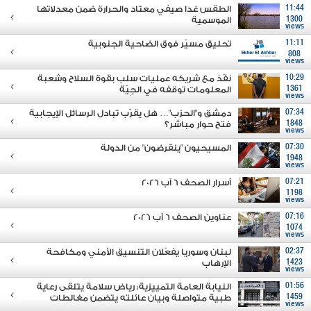
11:44
الطقس غدا صيفي معتاد والحرارة ضمن معدلاتها
1300
الموسمية
views
11:11
تحليق مسيّر فوق الضاحية الجنوبية
808
views
10:29
نفّذ مع شريكه عمليات سلب بقوة السلاح وشعبة
1361
المعلومات توقفه في الجِيّة
views
07:34
دمشق و"الحزب"… هل يقرّب تبادل الرسائل الإيجابية
1848
فتح حوار مباشر؟
views
07:30
المسيحيون "ينقرضون" من الدولة
1948
views
07:21
أسرار الصحف 6 آب 2026
1198
views
07:16
عناوين الصحف 6 آب 2026
1074
views
02:37
لبنان وسوريا يفعّلان التنسيق الأمني ومكافحة
1423
الإرهاب
views
01:56
النيابة العامة التمييزية: رياض سلامة يتلقى رعاية
1459
طبية متواصلة وبيان عائلته يتضمن مغالطات
views