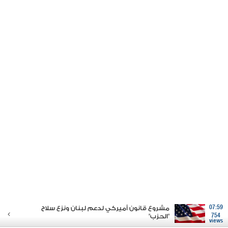
07:59
مشروع قانون أميركي لدعم لبنان ونزع سلاح
754
"الحزب"
views