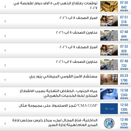
07:55
توقّعات بارتفاع الذهب إلى 5 آلاف دولار للأونصة في
2027
642
views
07:51
اسرار الصحف 8 آب 2026
518
views
07:48
عناوين الصحف 8 آب 2026
644
views
07:52
أسرار الصحف 7 آب 2026
828
views
07:48
عناوين الصحف 7 آب 2026
732
views
03:23
مستشار الأمن القومي البريطاني يزور بري
1790
views
12:58
مياه الجنوب : انخفاض التغذية بسبب الانقطاع
1243
المتكرر لخط الخدمات الكهربائي
views
12:50
"CMA CGM" تُنجز الاستحواذ على مجموعة فتّال
1305
views
12:46
الداخلية: فتح المجال لملء مركز رئيس مجلس إدارة
1229
المدير العام لهيئة إدارة السير
views