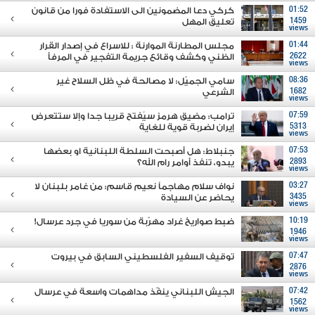
01:52
كركي دعا المضمونين الى الاستفادة فورا من قانون
1459
تعليق المهل
views
01:44
مجلس المطارنة الموارنة : للاسراع في إصدار القرار
2622
الظني وكشف وقائع جريمة التفجير في المرفأ
views
08:36
سامي الجميّل: لا مصالحة في ظل السلاح غير
1682
الشرعي
views
07:59
ترامب: مضيق هرمز سيُفتح قريبا جدا وإلا ستتعرض
5313
إيران لضربة قوية للغاية
views
07:53
جنبلاط: هل أصبحت السلطة اللبنانية او بعضها
2893
يبدو، تنفذ أوامر رام الله؟
views
03:27
نواف سلام مهاجماً نعيم قاسم: من غامر بلبنان لا
3435
يحاضر عن السيادة
views
10:19
ضبط صواريخ غراد مهرّبة من سوريا في جرد عرسال!
1946
views
07:47
توقيف السفير الفلسطيني السابق في بيروت
2876
views
07:42
الجيش اللبناني ينفّذ مداهمات واسعة في عرسال
1562
views