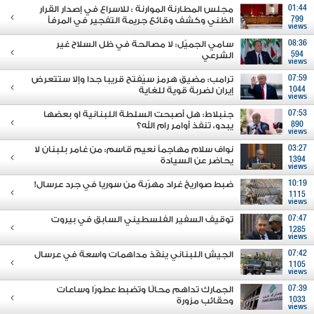
01:44
مجلس المطارنة الموارنة : للاسراع في إصدار القرار
799
الظني وكشف وقائع جريمة التفجير في المرفأ
views
08:36
سامي الجميّل: لا مصالحة في ظل السلاح غير
594
الشرعي
views
07:59
ترامب: مضيق هرمز سيُفتح قريبا جدا وإلا ستتعرض
1044
إيران لضربة قوية للغاية
views
07:53
جنبلاط: هل أصبحت السلطة اللبنانية او بعضها
890
يبدو، تنفذ أوامر رام الله؟
views
03:27
نواف سلام مهاجماً نعيم قاسم: من غامر بلبنان لا
1394
يحاضر عن السيادة
views
10:19
ضبط صواريخ غراد مهرّبة من سوريا في جرد عرسال!
1115
views
07:47
توقيف السفير الفلسطيني السابق في بيروت
1285
views
07:42
الجيش اللبناني ينفّذ مداهمات واسعة في عرسال
1105
views
07:39
الجمارك تداهم محالًا وتضبط عطورًا وساعات
1033
وحقائب مزورة
views