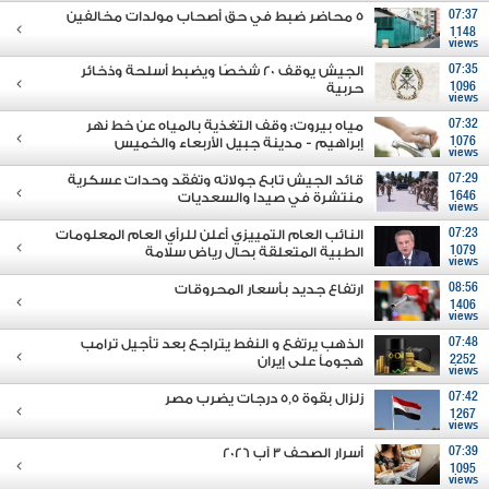
07:37
5 محاضر ضبط في حق أصحاب مولدات مخالفين
1148
views
07:35
الجيش يوقف 20 شخصًا ويضبط أسلحة وذخائر
1096
حربية
views
07:32
مياه بيروت: وقف التغذية بالمياه عن خط نهر
1076
إبراهيم - مدينة جبيل الأربعاء والخميس
views
07:29
قائد الجيش تابع جولاته وتفقَد وحدات عسكرية
1646
منتشرة في صيدا والسعديات
views
07:23
النائب العام التمييزي أعلن للرأي العام المعلومات
1079
الطبية المتعلقة بحال رياض سلامة
views
08:56
ارتفاع جديد بأسعار المحروقات
1406
views
07:48
الذهب يرتفع و النفط يتراجع بعد تأجيل ترامب
2252
هجوماً على إيران
views
07:42
زلزال بقوة 5,5 درجات يضرب مصر
1267
views
07:39
أسرار الصحف 3 آب 2026
1095
views