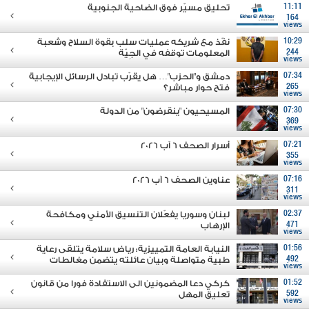
11:11
تحليق مسيّر فوق الضاحية الجنوبية
164
views
10:29
نفّذ مع شريكه عمليات سلب بقوة السلاح وشعبة
244
المعلومات توقفه في الجِيّة
views
07:34
دمشق و"الحزب"… هل يقرّب تبادل الرسائل الإيجابية
265
فتح حوار مباشر؟
views
07:30
المسيحيون "ينقرضون" من الدولة
369
views
07:21
أسرار الصحف 6 آب 2026
355
views
07:16
عناوين الصحف 6 آب 2026
311
views
02:37
لبنان وسوريا يفعّلان التنسيق الأمني ومكافحة
471
الإرهاب
views
01:56
النيابة العامة التمييزية: رياض سلامة يتلقى رعاية
492
طبية متواصلة وبيان عائلته يتضمن مغالطات
views
01:52
كركي دعا المضمونين الى الاستفادة فورا من قانون
592
تعليق المهل
views