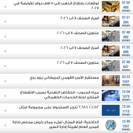
07:55
توقّعات بارتفاع الذهب إلى 5 آلاف دولار للأونصة في
2027
468
views
07:51
اسرار الصحف 8 آب 2026
384
views
07:48
عناوين الصحف 8 آب 2026
492
views
07:52
أسرار الصحف 7 آب 2026
698
views
07:48
عناوين الصحف 7 آب 2026
647
views
03:23
مستشار الأمن القومي البريطاني يزور بري
1507
views
12:58
مياه الجنوب : انخفاض التغذية بسبب الانقطاع
1079
المتكرر لخط الخدمات الكهربائي
views
12:50
"CMA CGM" تُنجز الاستحواذ على مجموعة فتّال
1113
views
12:46
الداخلية: فتح المجال لملء مركز رئيس مجلس إدارة
1037
المدير العام لهيئة إدارة السير
views