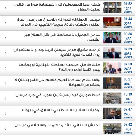
01:52
كركي دعا المضمونين الى الاستفادة فورا من قانون
1322
تعليق المهل
views
01:44
مجلس المطارنة الموارنة : للاسراع في إصدار القرار
2256
الظني وكشف وقائع جريمة التفجير في المرفأ
views
08:36
سامي الجميّل: لا مصالحة في ظل السلاح غير
1480
الشرعي
views
07:59
ترامب: مضيق هرمز سيُفتح قريبا جدا وإلا ستتعرض
4054
إيران لضربة قوية للغاية
views
07:53
جنبلاط: هل أصبحت السلطة اللبنانية او بعضها
2486
يبدو، تنفذ أوامر رام الله؟
views
03:27
نواف سلام مهاجماً نعيم قاسم: من غامر بلبنان لا
3048
يحاضر عن السيادة
views
10:19
ضبط صواريخ غراد مهرّبة من سوريا في جرد عرسال!
1843
views
07:47
توقيف السفير الفلسطيني السابق في بيروت
2488
views
07:42
الجيش اللبناني ينفّذ مداهمات واسعة في عرسال
1487
views