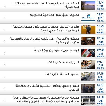
11:44
الطقس غدا صيفي معتاد والحرارة ضمن معدلاتها
1094
الموسمية
views
11:11
تحليق مسيّر فوق الضاحية الجنوبية
689
views
10:29
نفّذ مع شريكه عمليات سلب بقوة السلاح وشعبة
1179
المعلومات توقفه في الجِيّة
views
07:34
دمشق و"الحزب"… هل يقرّب تبادل الرسائل الإيجابية
1586
فتح حوار مباشر؟
views
07:30
المسيحيون "ينقرضون" من الدولة
1681
views
07:21
أسرار الصحف 6 آب 2026
1088
views
07:16
عناوين الصحف 6 آب 2026
966
views
02:37
لبنان وسوريا يفعّلان التنسيق الأمني ومكافحة
1263
الإرهاب
views
01:56
النيابة العامة التمييزية: رياض سلامة يتلقى رعاية
1292
طبية متواصلة وبيان عائلته يتضمن مغالطات
views