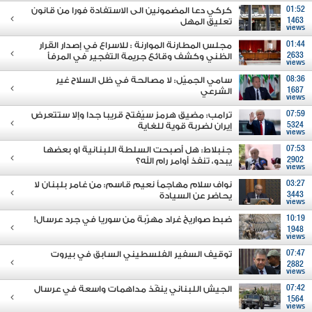
01:52
كركي دعا المضمونين الى الاستفادة فورا من قانون
1463
تعليق المهل
views
01:44
مجلس المطارنة الموارنة : للاسراع في إصدار القرار
2633
الظني وكشف وقائع جريمة التفجير في المرفأ
views
08:36
سامي الجميّل: لا مصالحة في ظل السلاح غير
1687
الشرعي
views
07:59
ترامب: مضيق هرمز سيُفتح قريبا جدا وإلا ستتعرض
5324
إيران لضربة قوية للغاية
views
07:53
جنبلاط: هل أصبحت السلطة اللبنانية او بعضها
2902
يبدو، تنفذ أوامر رام الله؟
views
03:27
نواف سلام مهاجماً نعيم قاسم: من غامر بلبنان لا
3443
يحاضر عن السيادة
views
10:19
ضبط صواريخ غراد مهرّبة من سوريا في جرد عرسال!
1948
views
07:47
توقيف السفير الفلسطيني السابق في بيروت
2882
views
07:42
الجيش اللبناني ينفّذ مداهمات واسعة في عرسال
1564
views