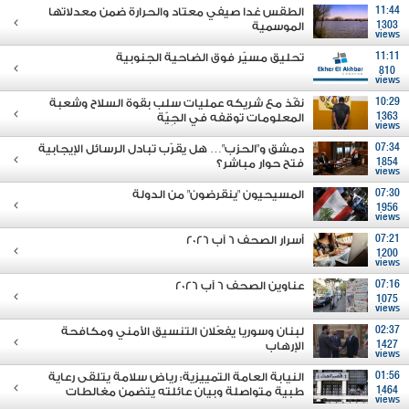
11:44
الطقس غدا صيفي معتاد والحرارة ضمن معدلاتها
1303
الموسمية
views
11:11
تحليق مسيّر فوق الضاحية الجنوبية
810
views
10:29
نفّذ مع شريكه عمليات سلب بقوة السلاح وشعبة
1363
المعلومات توقفه في الجِيّة
views
07:34
دمشق و"الحزب"… هل يقرّب تبادل الرسائل الإيجابية
1854
فتح حوار مباشر؟
views
07:30
المسيحيون "ينقرضون" من الدولة
1956
views
07:21
أسرار الصحف 6 آب 2026
1200
views
07:16
عناوين الصحف 6 آب 2026
1075
views
02:37
لبنان وسوريا يفعّلان التنسيق الأمني ومكافحة
1427
الإرهاب
views
01:56
النيابة العامة التمييزية: رياض سلامة يتلقى رعاية
1464
طبية متواصلة وبيان عائلته يتضمن مغالطات
views