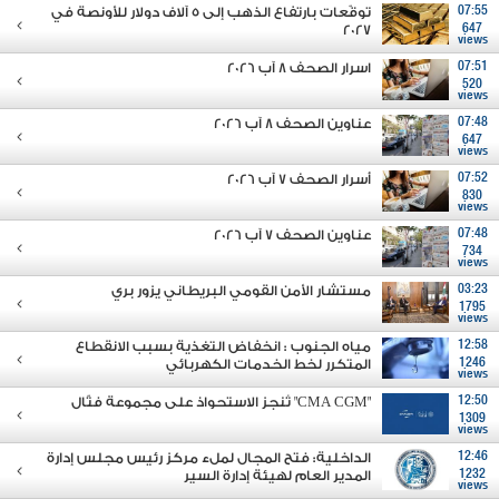
07:55
توقّعات بارتفاع الذهب إلى 5 آلاف دولار للأونصة في
2027
647
views
07:51
اسرار الصحف 8 آب 2026
520
views
07:48
عناوين الصحف 8 آب 2026
647
views
07:52
أسرار الصحف 7 آب 2026
830
views
07:48
عناوين الصحف 7 آب 2026
734
views
03:23
مستشار الأمن القومي البريطاني يزور بري
1795
views
12:58
مياه الجنوب : انخفاض التغذية بسبب الانقطاع
1246
المتكرر لخط الخدمات الكهربائي
views
12:50
"CMA CGM" تُنجز الاستحواذ على مجموعة فتّال
1309
views
12:46
الداخلية: فتح المجال لملء مركز رئيس مجلس إدارة
1232
المدير العام لهيئة إدارة السير
views