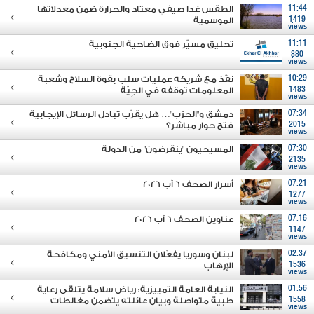
11:44
الطقس غدا صيفي معتاد والحرارة ضمن معدلاتها
1419
الموسمية
views
11:11
تحليق مسيّر فوق الضاحية الجنوبية
880
views
10:29
نفّذ مع شريكه عمليات سلب بقوة السلاح وشعبة
1483
المعلومات توقفه في الجِيّة
views
07:34
دمشق و"الحزب"… هل يقرّب تبادل الرسائل الإيجابية
2015
فتح حوار مباشر؟
views
07:30
المسيحيون "ينقرضون" من الدولة
2135
views
07:21
أسرار الصحف 6 آب 2026
1277
views
07:16
عناوين الصحف 6 آب 2026
1147
views
02:37
لبنان وسوريا يفعّلان التنسيق الأمني ومكافحة
1536
الإرهاب
views
01:56
النيابة العامة التمييزية: رياض سلامة يتلقى رعاية
1558
طبية متواصلة وبيان عائلته يتضمن مغالطات
views