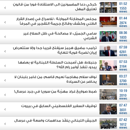
01:52
كركي دعا المضمونين الى الاستفادة فورا من قانون
1553
تعليق المهل
views
01:44
مجلس المطارنة الموارنة : للاسراع في إصدار القرار
2874
الظني وكشف وقائع جريمة التفجير في المرفأ
views
08:36
سامي الجميّل: لا مصالحة في ظل السلاح غير
1833
الشرعي
views
07:59
ترامب: مضيق هرمز سيُفتح قريبا جدا وإلا ستتعرض
6281
إيران لضربة قوية للغاية
views
07:53
جنبلاط: هل أصبحت السلطة اللبنانية او بعضها
3164
يبدو، تنفذ أوامر رام الله؟
views
03:27
نواف سلام مهاجماً نعيم قاسم: من غامر بلبنان لا
3700
يحاضر عن السيادة
views
10:19
ضبط صواريخ غراد مهرّبة من سوريا في جرد عرسال!
2010
views
07:47
توقيف السفير الفلسطيني السابق في بيروت
3031
views
07:42
الجيش اللبناني ينفّذ مداهمات واسعة في عرسال
1612
views