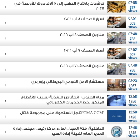
07:55
توقّعات بارتفاع الذهب إلى 5 آلاف دولار للأونصة في
2027
747
views
07:51
اسرار الصحف 8 آب 2026
603
views
07:48
عناوين الصحف 8 آب 2026
733
views
07:52
أسرار الصحف 7 آب 2026
907
views
07:48
عناوين الصحف 7 آب 2026
788
views
03:23
مستشار الأمن القومي البريطاني يزور بري
1967
views
12:58
مياه الجنوب : انخفاض التغذية بسبب الانقطاع
1356
المتكرر لخط الخدمات الكهربائي
views
12:50
"CMA CGM" تُنجز الاستحواذ على مجموعة فتّال
1428
views
12:46
الداخلية: فتح المجال لملء مركز رئيس مجلس إدارة
1345
المدير العام لهيئة إدارة السير
views