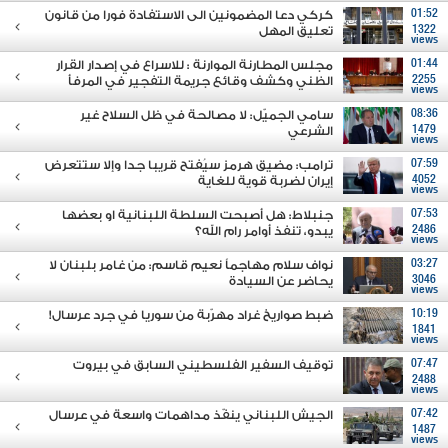
01:52
كركي دعا المضمونين الى الاستفادة فورا من قانون
1322
تعليق المهل
views
01:44
مجلس المطارنة الموارنة : للاسراع في إصدار القرار
2255
الظني وكشف وقائع جريمة التفجير في المرفأ
views
08:36
سامي الجميّل: لا مصالحة في ظل السلاح غير
1479
الشرعي
views
07:59
ترامب: مضيق هرمز سيُفتح قريبا جدا وإلا ستتعرض
4052
إيران لضربة قوية للغاية
views
07:53
جنبلاط: هل أصبحت السلطة اللبنانية او بعضها
2486
يبدو، تنفذ أوامر رام الله؟
views
03:27
نواف سلام مهاجماً نعيم قاسم: من غامر بلبنان لا
3046
يحاضر عن السيادة
views
10:19
ضبط صواريخ غراد مهرّبة من سوريا في جرد عرسال!
1841
views
07:47
توقيف السفير الفلسطيني السابق في بيروت
2488
views
07:42
الجيش اللبناني ينفّذ مداهمات واسعة في عرسال
1487
views