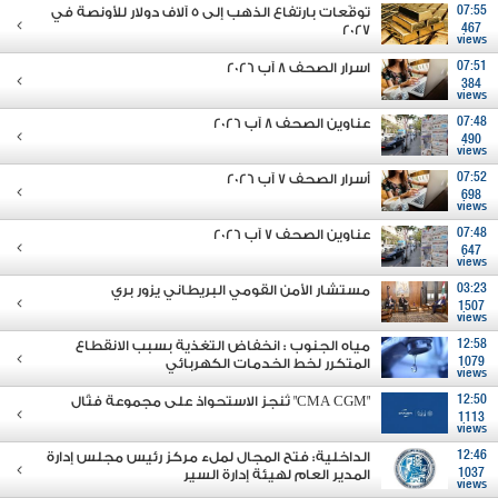
07:55
توقّعات بارتفاع الذهب إلى 5 آلاف دولار للأونصة في
2027
467
views
07:51
اسرار الصحف 8 آب 2026
384
views
07:48
عناوين الصحف 8 آب 2026
490
views
07:52
أسرار الصحف 7 آب 2026
698
views
07:48
عناوين الصحف 7 آب 2026
647
views
03:23
مستشار الأمن القومي البريطاني يزور بري
1507
views
12:58
مياه الجنوب : انخفاض التغذية بسبب الانقطاع
1079
المتكرر لخط الخدمات الكهربائي
views
12:50
"CMA CGM" تُنجز الاستحواذ على مجموعة فتّال
1113
views
12:46
الداخلية: فتح المجال لملء مركز رئيس مجلس إدارة
1037
المدير العام لهيئة إدارة السير
views