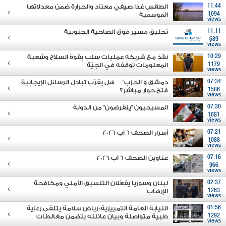
11:44
الطقس غدا صيفي معتاد والحرارة ضمن معدلاتها
1094
الموسمية
views
11:11
تحليق مسيّر فوق الضاحية الجنوبية
689
views
10:29
نفّذ مع شريكه عمليات سلب بقوة السلاح وشعبة
1179
المعلومات توقفه في الجِيّة
views
07:34
دمشق و"الحزب"… هل يقرّب تبادل الرسائل الإيجابية
1586
فتح حوار مباشر؟
views
07:30
المسيحيون "ينقرضون" من الدولة
1681
views
07:21
أسرار الصحف 6 آب 2026
1088
views
07:16
عناوين الصحف 6 آب 2026
966
views
02:37
لبنان وسوريا يفعّلان التنسيق الأمني ومكافحة
1263
الإرهاب
views
01:56
النيابة العامة التمييزية: رياض سلامة يتلقى رعاية
1292
طبية متواصلة وبيان عائلته يتضمن مغالطات
views