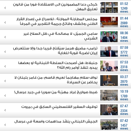
01:52
كركي دعا المضمونين الى الاستفادة فورا من قانون
1249
تعليق المهل
views
01:44
مجلس المطارنة الموارنة : للاسراع في إصدار القرار
2089
الظني وكشف وقائع جريمة التفجير في المرفأ
views
08:36
سامي الجميّل: لا مصالحة في ظل السلاح غير
1404
الشرعي
views
07:59
ترامب: مضيق هرمز سيُفتح قريبا جدا وإلا ستتعرض
3772
إيران لضربة قوية للغاية
views
07:53
جنبلاط: هل أصبحت السلطة اللبنانية او بعضها
2318
يبدو، تنفذ أوامر رام الله؟
views
03:27
نواف سلام مهاجماً نعيم قاسم: من غامر بلبنان لا
2870
يحاضر عن السيادة
views
10:19
ضبط صواريخ غراد مهرّبة من سوريا في جرد عرسال!
1789
views
07:47
توقيف السفير الفلسطيني السابق في بيروت
2334
views
07:42
الجيش اللبناني ينفّذ مداهمات واسعة في عرسال
1457
views