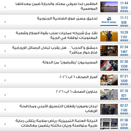
11:44
الطقس غدا صيفي معتاد والحرارة ضمن معدلاتها
1019
الموسمية
views
11:11
تحليق مسيّر فوق الضاحية الجنوبية
638
views
10:29
نفّذ مع شريكه عمليات سلب بقوة السلاح وشعبة
1101
المعلومات توقفه في الجِيّة
views
07:34
دمشق و"الحزب"… هل يقرّب تبادل الرسائل الإيجابية
1467
فتح حوار مباشر؟
views
07:30
المسيحيون "ينقرضون" من الدولة
1559
views
07:21
أسرار الصحف 6 آب 2026
1039
views
07:16
عناوين الصحف 6 آب 2026
921
views
02:37
لبنان وسوريا يفعّلان التنسيق الأمني ومكافحة
1185
الإرهاب
views
01:56
النيابة العامة التمييزية: رياض سلامة يتلقى رعاية
1219
طبية متواصلة وبيان عائلته يتضمن مغالطات
views