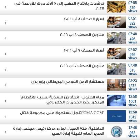
07:55
توقّعات بارتفاع الذهب إلى 5 آلاف دولار للأونصة في
2027
379
views
07:51
اسرار الصحف 8 آب 2026
322
views
07:48
عناوين الصحف 8 آب 2026
426
views
07:52
أسرار الصحف 7 آب 2026
646
views
07:48
عناوين الصحف 7 آب 2026
615
views
03:23
مستشار الأمن القومي البريطاني يزور بري
1372
views
12:58
مياه الجنوب : انخفاض التغذية بسبب الانقطاع
1001
المتكرر لخط الخدمات الكهربائي
views
12:50
"CMA CGM" تُنجز الاستحواذ على مجموعة فتّال
1042
views
12:46
الداخلية: فتح المجال لملء مركز رئيس مجلس إدارة
952
المدير العام لهيئة إدارة السير
views