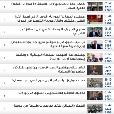
01:52
كركي دعا المضمونين الى الاستفادة فورا من قانون
1282
تعليق المهل
views
01:44
مجلس المطارنة الموارنة : للاسراع في إصدار القرار
2179
الظني وكشف وقائع جريمة التفجير في المرفأ
views
08:36
سامي الجميّل: لا مصالحة في ظل السلاح غير
1442
الشرعي
views
07:59
ترامب: مضيق هرمز سيُفتح قريبا جدا وإلا ستتعرض
3889
إيران لضربة قوية للغاية
views
07:53
جنبلاط: هل أصبحت السلطة اللبنانية او بعضها
2405
يبدو، تنفذ أوامر رام الله؟
views
03:27
نواف سلام مهاجماً نعيم قاسم: من غامر بلبنان لا
2962
يحاضر عن السيادة
views
10:19
ضبط صواريخ غراد مهرّبة من سوريا في جرد عرسال!
1815
views
07:47
توقيف السفير الفلسطيني السابق في بيروت
2421
views
07:42
الجيش اللبناني ينفّذ مداهمات واسعة في عرسال
1474
views