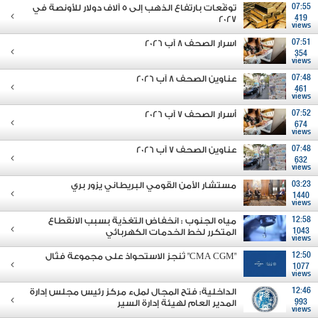
07:55
توقّعات بارتفاع الذهب إلى 5 آلاف دولار للأونصة في
2027
419
views
07:51
اسرار الصحف 8 آب 2026
354
views
07:48
عناوين الصحف 8 آب 2026
461
views
07:52
أسرار الصحف 7 آب 2026
674
views
07:48
عناوين الصحف 7 آب 2026
632
views
03:23
مستشار الأمن القومي البريطاني يزور بري
1440
views
12:58
مياه الجنوب : انخفاض التغذية بسبب الانقطاع
1043
المتكرر لخط الخدمات الكهربائي
views
12:50
"CMA CGM" تُنجز الاستحواذ على مجموعة فتّال
1077
views
12:46
الداخلية: فتح المجال لملء مركز رئيس مجلس إدارة
993
المدير العام لهيئة إدارة السير
views