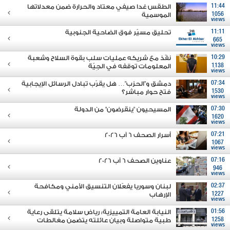
11:44
الطقس غدا صيفي معتاد والحرارة ضمن معدلاتها
1056
الموسمية
views
11:11
تحليق مسيّر فوق الضاحية الجنوبية
665
views
10:29
نفّذ مع شريكه عمليات سلب بقوة السلاح وشعبة
1138
المعلومات توقفه في الجِيّة
views
07:34
دمشق و"الحزب"… هل يقرّب تبادل الرسائل الإيجابية
1530
فتح حوار مباشر؟
views
07:30
المسيحيون "ينقرضون" من الدولة
1620
views
07:21
أسرار الصحف 6 آب 2026
1067
views
07:16
عناوين الصحف 6 آب 2026
946
views
02:37
لبنان وسوريا يفعّلان التنسيق الأمني ومكافحة
1227
الإرهاب
views
01:56
النيابة العامة التمييزية: رياض سلامة يتلقى رعاية
1258
طبية متواصلة وبيان عائلته يتضمن مغالطات
views