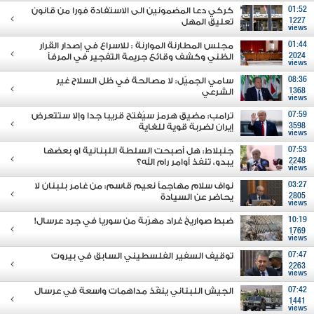
01:52
كركي دعا المضمونين الى الاستفادة فورا من قانون
1227
تعليق المهل
views
01:44
مجلس المطارنة الموارنة : للاسراع في إصدار القرار
2024
الظني وكشف وقائع جريمة التفجير في المرفأ
views
08:36
سامي الجميّل: لا مصالحة في ظل السلاح غير
1368
الشرعي
views
07:59
ترامب: مضيق هرمز سيُفتح قريبا جدا وإلا ستتعرض
3598
إيران لضربة قوية للغاية
views
07:53
جنبلاط: هل أصبحت السلطة اللبنانية او بعضها
2248
يبدو، تنفذ أوامر رام الله؟
views
03:27
نواف سلام مهاجماً نعيم قاسم: من غامر بلبنان لا
2805
يحاضر عن السيادة
views
10:19
ضبط صواريخ غراد مهرّبة من سوريا في جرد عرسال!
1769
views
07:47
توقيف السفير الفلسطيني السابق في بيروت
2263
views
07:42
الجيش اللبناني ينفّذ مداهمات واسعة في عرسال
1441
views