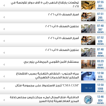
07:55
توقّعات بارتفاع الذهب إلى 5 آلاف دولار للأونصة في
2027
351
views
07:51
اسرار الصحف 8 آب 2026
295
views
07:48
عناوين الصحف 8 آب 2026
387
views
07:52
أسرار الصحف 7 آب 2026
626
views
07:48
عناوين الصحف 7 آب 2026
604
views
03:23
مستشار الأمن القومي البريطاني يزور بري
1327
views
12:58
مياه الجنوب : انخفاض التغذية بسبب الانقطاع
978
المتكرر لخط الخدمات الكهربائي
views
12:50
"CMA CGM" تُنجز الاستحواذ على مجموعة فتّال
1008
views
12:46
الداخلية: فتح المجال لملء مركز رئيس مجلس إدارة
924
المدير العام لهيئة إدارة السير
views