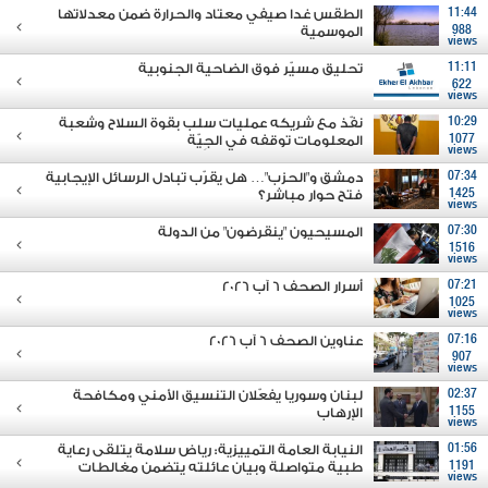
11:44
الطقس غدا صيفي معتاد والحرارة ضمن معدلاتها
988
الموسمية
views
11:11
تحليق مسيّر فوق الضاحية الجنوبية
622
views
10:29
نفّذ مع شريكه عمليات سلب بقوة السلاح وشعبة
1077
المعلومات توقفه في الجِيّة
views
07:34
دمشق و"الحزب"… هل يقرّب تبادل الرسائل الإيجابية
1425
فتح حوار مباشر؟
views
07:30
المسيحيون "ينقرضون" من الدولة
1516
views
07:21
أسرار الصحف 6 آب 2026
1025
views
07:16
عناوين الصحف 6 آب 2026
907
views
02:37
لبنان وسوريا يفعّلان التنسيق الأمني ومكافحة
1155
الإرهاب
views
01:56
النيابة العامة التمييزية: رياض سلامة يتلقى رعاية
1191
طبية متواصلة وبيان عائلته يتضمن مغالطات
views