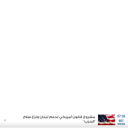
07:59
مشروع قانون أميركي لدعم لبنان ونزع سلاح
461
"الحزب"
views