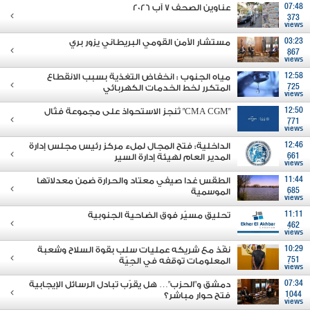
07:48
عناوين الصحف 7 آب 2026
373
views
03:23
مستشار الأمن القومي البريطاني يزور بري
867
views
12:58
مياه الجنوب : انخفاض التغذية بسبب الانقطاع
725
المتكرر لخط الخدمات الكهربائي
views
12:50
"CMA CGM" تُنجز الاستحواذ على مجموعة فتّال
771
views
12:46
الداخلية: فتح المجال لملء مركز رئيس مجلس إدارة
661
المدير العام لهيئة إدارة السير
views
11:44
الطقس غدا صيفي معتاد والحرارة ضمن معدلاتها
685
الموسمية
views
11:11
تحليق مسيّر فوق الضاحية الجنوبية
462
views
10:29
نفّذ مع شريكه عمليات سلب بقوة السلاح وشعبة
751
المعلومات توقفه في الجِيّة
views
07:34
دمشق و"الحزب"… هل يقرّب تبادل الرسائل الإيجابية
1044
فتح حوار مباشر؟
views