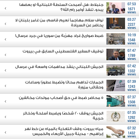
07:53
جنبلاط: هل أصبحت السلطة اللبنانية او بعضها
1671
يبدو، تنفذ أوامر رام الله؟
views
03:27
نواف سلام مهاجماً نعيم قاسم: من غامر بلبنان لا
2227
يحاضر عن السيادة
views
10:19
ضبط صواريخ غراد مهرّبة من سوريا في جرد عرسال!
1548
views
07:47
توقيف السفير الفلسطيني السابق في بيروت
1789
views
07:42
الجيش اللبناني ينفّذ مداهمات واسعة في عرسال
1332
views
07:39
الجمارك تداهم محالًا وتضبط عطورًا وساعات
1243
وحقائب مزورة
views
07:37
5 محاضر ضبط في حق أصحاب مولدات مخالفين
1508
views
07:35
الجيش يوقف 20 شخصًا ويضبط أسلحة وذخائر
1292
حربية
views
07:32
مياه بيروت: وقف التغذية بالمياه عن خط نهر
1432
إبراهيم - مدينة جبيل الأربعاء والخميس
views