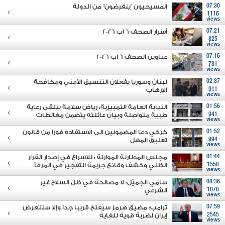
07:30
المسيحيون "ينقرضون" من الدولة
1116
views
07:21
أسرار الصحف 6 آب 2026
825
views
07:16
عناوين الصحف 6 آب 2026
731
views
02:37
لبنان وسوريا يفعّلان التنسيق الأمني ومكافحة
911
الإرهاب
views
01:56
النيابة العامة التمييزية: رياض سلامة يتلقى رعاية
941
طبية متواصلة وبيان عائلته يتضمن مغالطات
views
01:52
كركي دعا المضمونين الى الاستفادة فورا من قانون
994
تعليق المهل
views
01:44
مجلس المطارنة الموارنة : للاسراع في إصدار القرار
1558
الظني وكشف وقائع جريمة التفجير في المرفأ
views
08:36
سامي الجميّل: لا مصالحة في ظل السلاح غير
1078
الشرعي
views
07:59
ترامب: مضيق هرمز سيُفتح قريبا جدا وإلا ستتعرض
2545
إيران لضربة قوية للغاية
views