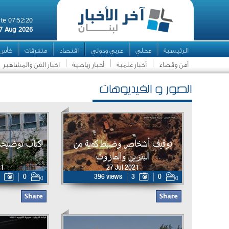
te 07:52:20
7 Aug 2026
الرئيسية
محلي
عربي ودولي
اقتصاد
متفرقات
كأس ال
أمن وقضاء
أخبار علمية
أخبار رياضية
اخبار الفن والمشاهير
الصور و الفيديوهات
توقيف أشخاص وضبط كمية من
كتاب توضيحي 
البنزين والمازوت
21
27 Jul 2021
0
396 views
3
0