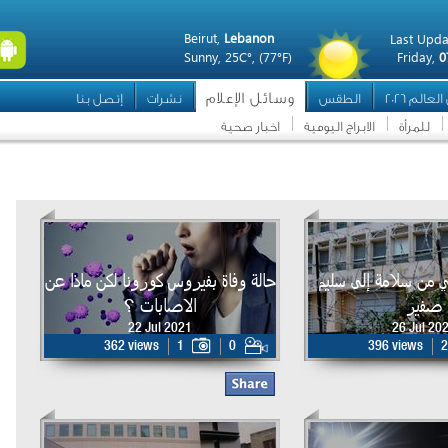
Beirut,
Lebanon
Last Upda
Sunny,
25C°,
(77°F)
Friday,
0
وسائل الإعلام
عالم 2026
الطقس
نشرات
إتصل بنا
للمرأة
الابراج اليومية
اخبار صحية
من سلامة إلى سليم
حالة وفاة بفيروس كورونا لكن ماذا عن
صفير
الاصابات ؟
22 Jul 2021
26 Jul 20
362 views
1
0
396 views
2