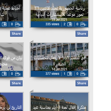
رئاسة الجمهورية تحدّد الاثنين ٢٦
أحباط عملية 
تموز موعداً للاستشارات النيابية
شاط
21
19 Jul 2021
0
335 views
2
0
في التعميم ١٥٨ لا إقفال للحسابات
بيان من قوى ال
الصغيرة
محيط
21
14 Jul 2021
0
377 views
1
0
مذكرة إقفال لمدة 3 أيام بمناسبة عيد
التاريخ لن يرحم