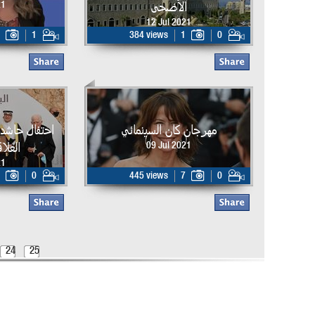
الأضحى
21
12 Jul 2021
1
384 views
1
0
مهرجان كان السينمائي
احتفال حاشد 
العلا
09 Jul 2021
21
0
445 views
7
0
24
25