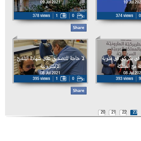
09 Jul 2021
10 Jul 20
378 views
1
0
374 views
0
في بكركي في مئوية
لا حاجة للتصديق على شهادة التلقيح
قة مع المملكة
الإلكترونية
08 Jul 2021
08 Jul 20
395 views
1
0
393 views
9
20
21
22
23