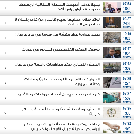
07:53
جنبلاط: هل أصبحت السلطة اللبنانية او بعضها
1839
يبدو، تنفذ أوامر رام الله؟
views
03:27
نواف سلام مهاجماً نعيم قاسم: من غامر بلبنان لا
2406
يحاضر عن السيادة
views
10:19
ضبط صواريخ غراد مهرّبة من سوريا في جرد عرسال!
1626
views
07:47
توقيف السفير الفلسطيني السابق في بيروت
1904
views
07:42
الجيش اللبناني ينفّذ مداهمات واسعة في عرسال
1362
views
07:39
الجمارك تداهم محالًا وتضبط عطورًا وساعات
1274
وحقائب مزورة
views
07:37
5 محاضر ضبط في حق أصحاب مولدات مخالفين
1567
views
07:35
الجيش يوقف 20 شخصًا ويضبط أسلحة وذخائر
1335
حربية
views
07:32
مياه بيروت: وقف التغذية بالمياه عن خط نهر
1494
إبراهيم - مدينة جبيل الأربعاء والخميس
views