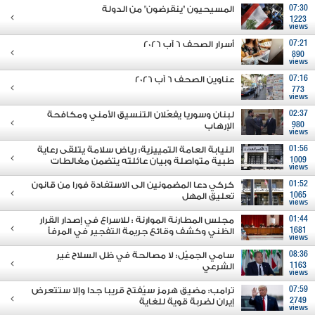
07:30
المسيحيون "ينقرضون" من الدولة
1223
views
07:21
أسرار الصحف 6 آب 2026
890
views
07:16
عناوين الصحف 6 آب 2026
773
views
02:37
لبنان وسوريا يفعّلان التنسيق الأمني ومكافحة
980
الإرهاب
views
01:56
النيابة العامة التمييزية: رياض سلامة يتلقى رعاية
1009
طبية متواصلة وبيان عائلته يتضمن مغالطات
views
01:52
كركي دعا المضمونين الى الاستفادة فورا من قانون
1065
تعليق المهل
views
01:44
مجلس المطارنة الموارنة : للاسراع في إصدار القرار
1681
الظني وكشف وقائع جريمة التفجير في المرفأ
views
08:36
سامي الجميّل: لا مصالحة في ظل السلاح غير
1163
الشرعي
views
07:59
ترامب: مضيق هرمز سيُفتح قريبا جدا وإلا ستتعرض
2749
إيران لضربة قوية للغاية
views