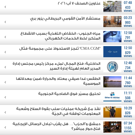
07:48
عناوين الصحف 7 آب 2026
433
views
03:23
مستشار الأمن القومي البريطاني يزور بري
993
views
12:58
مياه الجنوب : انخفاض التغذية بسبب الانقطاع
791
المتكرر لخط الخدمات الكهربائي
views
12:50
"CMA CGM" تُنجز الاستحواذ على مجموعة فتّال
829
views
12:46
الداخلية: فتح المجال لملء مركز رئيس مجلس إدارة
734
المدير العام لهيئة إدارة السير
views
11:44
الطقس غدا صيفي معتاد والحرارة ضمن معدلاتها
760
الموسمية
views
11:11
تحليق مسيّر فوق الضاحية الجنوبية
508
views
10:29
نفّذ مع شريكه عمليات سلب بقوة السلاح وشعبة
828
المعلومات توقفه في الجِيّة
views
07:34
دمشق و"الحزب"… هل يقرّب تبادل الرسائل الإيجابية
1155
فتح حوار مباشر؟
views