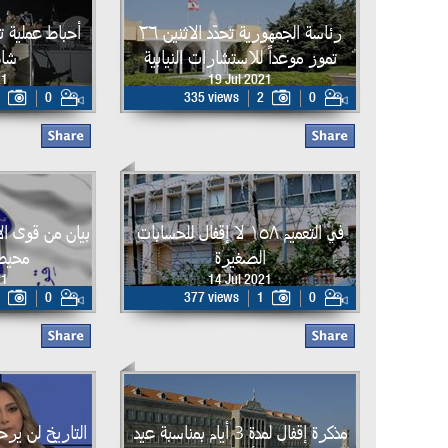
رئاسة الجمهورية تحدّد الاثنين ٢٦
أحباط عملية 
تموز موعداً للاستشارات النيابية
شاط
21
19 Jul 2021
0
335 views
2
0
في التعميم ١٥٨ لا إقفال للحسابات
بيان من قوى ال
الصغيرة
محيط
21
14 Jul 2021
0
377 views
1
0
مذكرة إقفال لمدة 3 أيام بمناسبة عيد
التاريخ لن يرحم