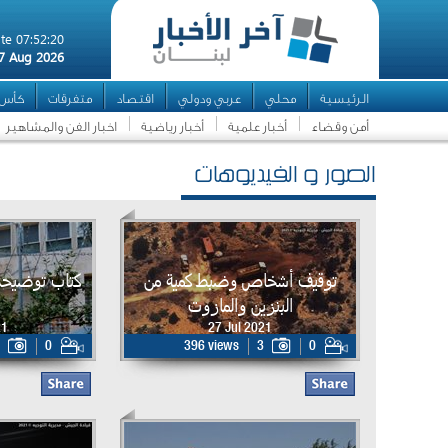
te 07:52:20
7 Aug 2026
الرئيسية
محلي
عربي ودولي
اقتصاد
متفرقات
كأس ال
أمن وقضاء
أخبار علمية
أخبار رياضية
اخبار الفن والمشاهير
الصور و الفيديوهات
توقيف أشخاص وضبط كمية من
كتاب توضيحي 
البنزين والمازوت
21
27 Jul 2021
0
396 views
3
0