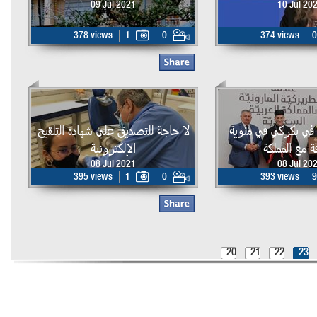
09 Jul 2021
10 Jul 20
378 views
1
0
374 views
0
في بكركي في مئوية
لا حاجة للتصديق على شهادة التلقيح
قة مع المملكة
الإلكترونية
08 Jul 2021
08 Jul 20
395 views
1
0
393 views
9
20
21
22
23