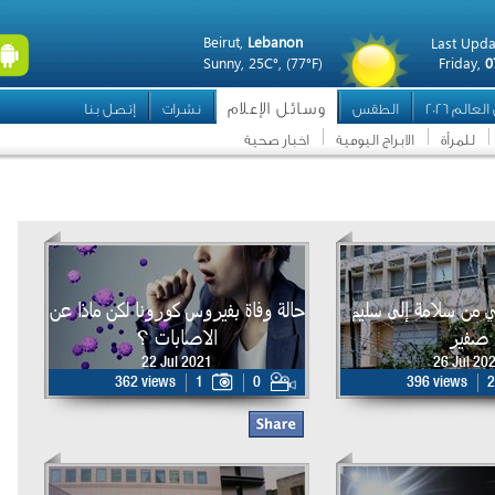
Beirut,
Lebanon
Last Upda
Sunny,
25C°,
(77°F)
Friday,
0
وسائل الإعلام
عالم 2026
الطقس
نشرات
إتصل بنا
للمرأة
الابراج اليومية
اخبار صحية
من سلامة إلى سليم
حالة وفاة بفيروس كورونا لكن ماذا عن
صفير
الاصابات ؟
22 Jul 2021
26 Jul 20
362 views
1
0
396 views
2