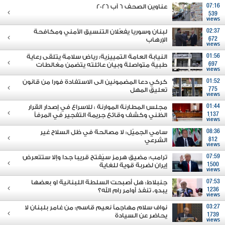
07:16
عناوين الصحف 6 آب 2026
539
views
02:37
لبنان وسوريا يفعّلان التنسيق الأمني ومكافحة
672
الإرهاب
views
01:56
النيابة العامة التمييزية: رياض سلامة يتلقى رعاية
697
طبية متواصلة وبيان عائلته يتضمن مغالطات
views
01:52
كركي دعا المضمونين الى الاستفادة فورا من قانون
775
تعليق المهل
views
01:44
مجلس المطارنة الموارنة : للاسراع في إصدار القرار
1137
الظني وكشف وقائع جريمة التفجير في المرفأ
views
08:36
سامي الجميّل: لا مصالحة في ظل السلاح غير
812
الشرعي
views
07:59
ترامب: مضيق هرمز سيُفتح قريبا جدا وإلا ستتعرض
1500
إيران لضربة قوية للغاية
views
07:53
جنبلاط: هل أصبحت السلطة اللبنانية او بعضها
1236
يبدو، تنفذ أوامر رام الله؟
views
03:27
نواف سلام مهاجماً نعيم قاسم: من غامر بلبنان لا
1739
يحاضر عن السيادة
views