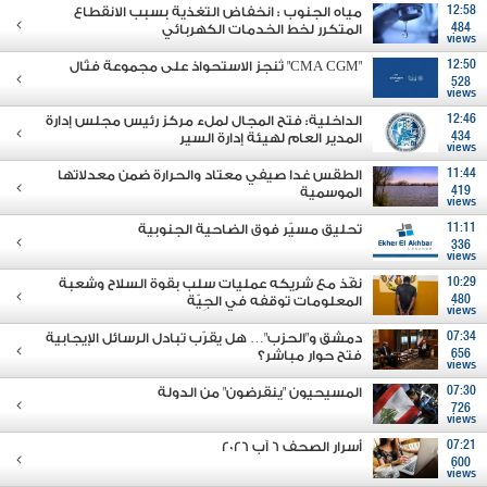
12:58
مياه الجنوب : انخفاض التغذية بسبب الانقطاع
484
المتكرر لخط الخدمات الكهربائي
views
12:50
"CMA CGM" تُنجز الاستحواذ على مجموعة فتّال
528
views
12:46
الداخلية: فتح المجال لملء مركز رئيس مجلس إدارة
434
المدير العام لهيئة إدارة السير
views
11:44
الطقس غدا صيفي معتاد والحرارة ضمن معدلاتها
419
الموسمية
views
11:11
تحليق مسيّر فوق الضاحية الجنوبية
336
views
10:29
نفّذ مع شريكه عمليات سلب بقوة السلاح وشعبة
480
المعلومات توقفه في الجِيّة
views
07:34
دمشق و"الحزب"… هل يقرّب تبادل الرسائل الإيجابية
656
فتح حوار مباشر؟
views
07:30
المسيحيون "ينقرضون" من الدولة
726
views
07:21
أسرار الصحف 6 آب 2026
600
views