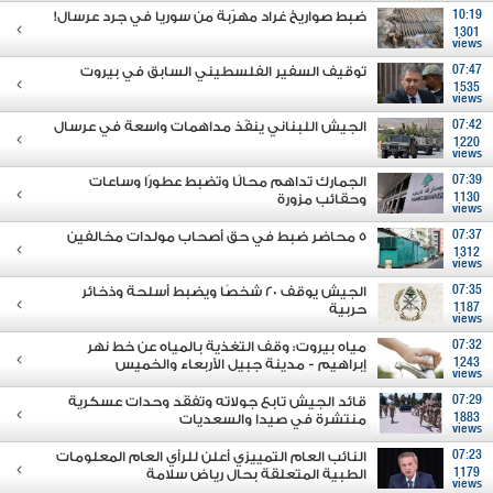
10:19
ضبط صواريخ غراد مهرّبة من سوريا في جرد عرسال!
1301
views
07:47
توقيف السفير الفلسطيني السابق في بيروت
1535
views
07:42
الجيش اللبناني ينفّذ مداهمات واسعة في عرسال
1220
views
07:39
الجمارك تداهم محالًا وتضبط عطورًا وساعات
1130
وحقائب مزورة
views
07:37
5 محاضر ضبط في حق أصحاب مولدات مخالفين
1312
views
07:35
الجيش يوقف 20 شخصًا ويضبط أسلحة وذخائر
1187
حربية
views
07:32
مياه بيروت: وقف التغذية بالمياه عن خط نهر
1243
إبراهيم - مدينة جبيل الأربعاء والخميس
views
07:29
قائد الجيش تابع جولاته وتفقَد وحدات عسكرية
1883
منتشرة في صيدا والسعديات
views
07:23
النائب العام التمييزي أعلن للرأي العام المعلومات
1179
الطبية المتعلقة بحال رياض سلامة
views