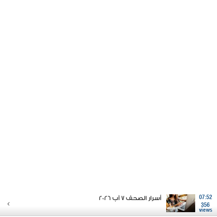
07:52
أسرار الصحف 7 آب 2026
356
views