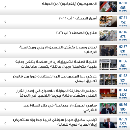
07:30
المسيحيون "ينقرضون" من الدولة
985
views
07:21
أسرار الصحف 6 آب 2026
752
views
07:16
عناوين الصحف 6 آب 2026
675
views
02:37
لبنان وسوريا يفعّلان التنسيق الأمني ومكافحة
831
الإرهاب
views
01:56
النيابة العامة التمييزية: رياض سلامة يتلقى رعاية
863
طبية متواصلة وبيان عائلته يتضمن مغالطات
views
01:52
كركي دعا المضمونين الى الاستفادة فورا من قانون
924
تعليق المهل
views
01:44
مجلس المطارنة الموارنة : للاسراع في إصدار القرار
1427
الظني وكشف وقائع جريمة التفجير في المرفأ
views
08:36
سامي الجميّل: لا مصالحة في ظل السلاح غير
995
الشرعي
views
07:59
ترامب: مضيق هرمز سيُفتح قريبا جدا وإلا ستتعرض
2276
إيران لضربة قوية للغاية
views