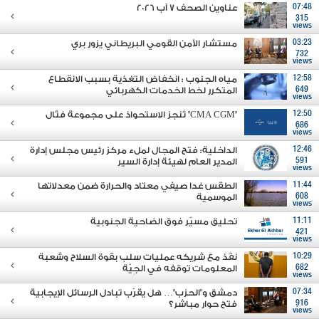
07:48
عناوين الصحف 7 آب 2026
315
views
03:23
مستشار الأمن القومي البريطاني يزور بري
732
views
12:58
مياه الجنوب : انخفاض التغذية بسبب الانقطاع
649
المتكرر لخط الخدمات الكهربائي
views
12:50
"CMA CGM" تُنجز الاستحواذ على مجموعة فتّال
686
views
12:46
الداخلية: فتح المجال لملء مركز رئيس مجلس إدارة
591
المدير العام لهيئة إدارة السير
views
11:44
الطقس غدا صيفي معتاد والحرارة ضمن معدلاتها
608
الموسمية
views
11:11
تحليق مسيّر فوق الضاحية الجنوبية
421
views
10:29
نفّذ مع شريكه عمليات سلب بقوة السلاح وشعبة
682
المعلومات توقفه في الجِيّة
views
07:34
دمشق و"الحزب"… هل يقرّب تبادل الرسائل الإيجابية
916
فتح حوار مباشر؟
views