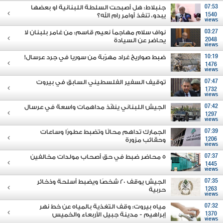
07:53
جنبلاط: هل أصبحت السلطة اللبنانية او بعضها
1540
يبدو، تنفذ أوامر رام الله؟
views
03:27
نواف سلام مهاجماً نعيم قاسم: من غامر بلبنان لا
2048
يحاضر عن السيادة
views
10:19
ضبط صواريخ غراد مهرّبة من سوريا في جرد عرسال!
1476
views
07:47
توقيف السفير الفلسطيني السابق في بيروت
1732
views
07:42
الجيش اللبناني ينفّذ مداهمات واسعة في عرسال
1297
views
07:39
الجمارك تداهم محالًا وتضبط عطورًا وساعات
1206
وحقائب مزورة
views
07:37
5 محاضر ضبط في حق أصحاب مولدات مخالفين
1445
views
07:35
الجيش يوقف 20 شخصًا ويضبط أسلحة وذخائر
1263
حربية
views
07:32
مياه بيروت: وقف التغذية بالمياه عن خط نهر
1370
إبراهيم - مدينة جبيل الأربعاء والخميس
views