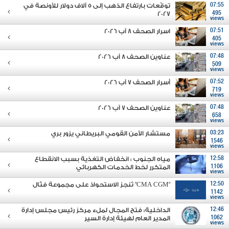
07:55
توقّعات بارتفاع الذهب إلى 5 آلاف دولار للأونصة في
2027
495
views
07:51
اسرار الصحف 8 آب 2026
405
views
07:48
عناوين الصحف 8 آب 2026
509
views
07:52
أسرار الصحف 7 آب 2026
719
views
07:48
عناوين الصحف 7 آب 2026
658
views
03:23
مستشار الأمن القومي البريطاني يزور بري
1546
views
12:58
مياه الجنوب : انخفاض التغذية بسبب الانقطاع
1106
المتكرر لخط الخدمات الكهربائي
views
12:50
"CMA CGM" تُنجز الاستحواذ على مجموعة فتّال
1142
views
12:46
الداخلية: فتح المجال لملء مركز رئيس مجلس إدارة
1062
المدير العام لهيئة إدارة السير
views