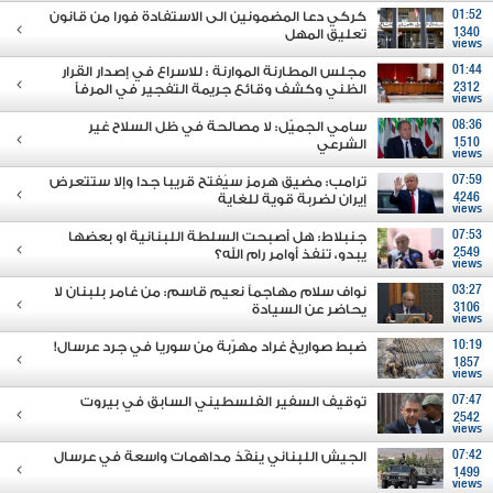
01:52
كركي دعا المضمونين الى الاستفادة فورا من قانون
1340
تعليق المهل
views
01:44
مجلس المطارنة الموارنة : للاسراع في إصدار القرار
2312
الظني وكشف وقائع جريمة التفجير في المرفأ
views
08:36
سامي الجميّل: لا مصالحة في ظل السلاح غير
1510
الشرعي
views
07:59
ترامب: مضيق هرمز سيُفتح قريبا جدا وإلا ستتعرض
4246
إيران لضربة قوية للغاية
views
07:53
جنبلاط: هل أصبحت السلطة اللبنانية او بعضها
2549
يبدو، تنفذ أوامر رام الله؟
views
03:27
نواف سلام مهاجماً نعيم قاسم: من غامر بلبنان لا
3106
يحاضر عن السيادة
views
10:19
ضبط صواريخ غراد مهرّبة من سوريا في جرد عرسال!
1857
views
07:47
توقيف السفير الفلسطيني السابق في بيروت
2542
views
07:42
الجيش اللبناني ينفّذ مداهمات واسعة في عرسال
1499
views