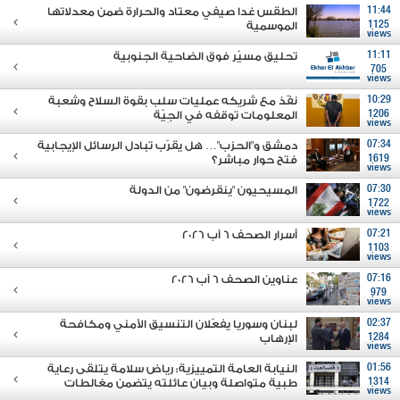
11:44
الطقس غدا صيفي معتاد والحرارة ضمن معدلاتها
1125
الموسمية
views
11:11
تحليق مسيّر فوق الضاحية الجنوبية
705
views
10:29
نفّذ مع شريكه عمليات سلب بقوة السلاح وشعبة
1206
المعلومات توقفه في الجِيّة
views
07:34
دمشق و"الحزب"… هل يقرّب تبادل الرسائل الإيجابية
1619
فتح حوار مباشر؟
views
07:30
المسيحيون "ينقرضون" من الدولة
1722
views
07:21
أسرار الصحف 6 آب 2026
1103
views
07:16
عناوين الصحف 6 آب 2026
979
views
02:37
لبنان وسوريا يفعّلان التنسيق الأمني ومكافحة
1284
الإرهاب
views
01:56
النيابة العامة التمييزية: رياض سلامة يتلقى رعاية
1314
طبية متواصلة وبيان عائلته يتضمن مغالطات
views