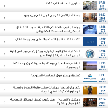
07:48
عناوين الصحف 7 آب 2026
911
views
03:23
مستشار الأمن القومي البريطاني يزور بري
2301
views
12:58
مياه الجنوب : انخفاض التغذية بسبب الانقطاع
1579
المتكرر لخط الخدمات الكهربائي
views
12:50
"CMA CGM" تُنجز الاستحواذ على مجموعة فتّال
1673
views
12:46
الداخلية: فتح المجال لملء مركز رئيس مجلس إدارة
1579
المدير العام لهيئة إدارة السير
views
11:44
الطقس غدا صيفي معتاد والحرارة ضمن معدلاتها
1668
الموسمية
views
11:11
تحليق مسيّر فوق الضاحية الجنوبية
1058
views
10:29
نفّذ مع شريكه عمليات سلب بقوة السلاح وشعبة
1747
المعلومات توقفه في الجِيّة
views
07:34
دمشق و"الحزب"… هل يقرّب تبادل الرسائل الإيجابية
2408
فتح حوار مباشر؟
views