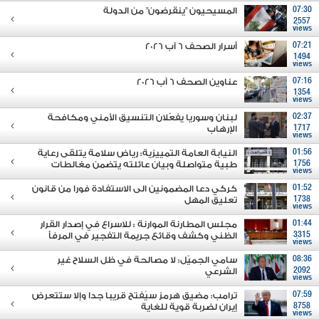
07:30
المسيحيون "ينقرضون" من الدولة
2557
views
07:21
أسرار الصحف 6 آب 2026
1494
views
07:16
عناوين الصحف 6 آب 2026
1354
views
02:37
لبنان وسوريا يفعّلان التنسيق الأمني ومكافحة
1717
الإرهاب
views
01:56
النيابة العامة التمييزية: رياض سلامة يتلقى رعاية
1756
طبية متواصلة وبيان عائلته يتضمن مغالطات
views
01:52
كركي دعا المضمونين الى الاستفادة فورا من قانون
1738
تعليق المهل
views
01:44
مجلس المطارنة الموارنة : للاسراع في إصدار القرار
3315
الظني وكشف وقائع جريمة التفجير في المرفأ
views
08:36
سامي الجميّل: لا مصالحة في ظل السلاح غير
2092
الشرعي
views
07:59
ترامب: مضيق هرمز سيُفتح قريبا جدا وإلا ستتعرض
8758
إيران لضربة قوية للغاية
views