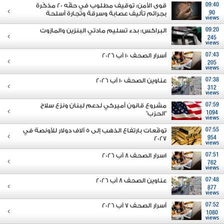
09:40
قوى الأمن: توقيف مطلوب في حقّه 20 مذكّرة
90
بجرائم تأليف عصابة وسرقة وتجارة أسلحة
views
09:20
البراكس: بدء تسليم مادتي البنزين والمازوت
245
views
07:43
أسرار الصحف 10 آب 2026
205
views
07:38
عناوين الصحف 10 آب 2026
312
views
07:59
مشروع قانون أميركي لدعم لبنان ونزع سلاح
1094
"الحزب"
views
07:55
توقّعات بارتفاع الذهب إلى 5 آلاف دولار للأونصة في
2027
954
views
07:51
اسرار الصحف 8 آب 2026
762
views
07:48
عناوين الصحف 8 آب 2026
877
views
07:52
أسرار الصحف 7 آب 2026
1080
views