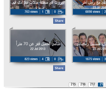
طئ مع رجل آخر
بيروت في منطقة حالات مما ادى الى
سقوط قتيل .
23 Jul 20
763 views
1
0
6698 views
2
23 Jul 2013
ليل: مسلسل رمضاني
سامي الجميل قفز عن 70 متراً
22 Jul 2013
23 Jul 20
823 views
4
0
1675 views
3
215
216
217
218