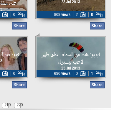
على الشا
23 Jul 2013
13
0
809 views
2
0
فيديو: هبط من السماء.. على ظهر
سنعود بعد ق
لاعب بيسبول
13
23 Jul 2013
0
690 views
0
1
219
220