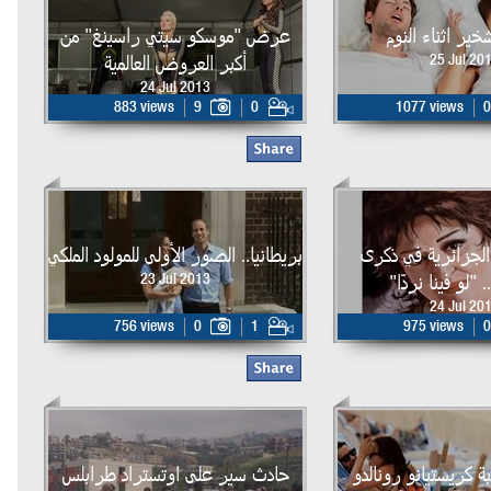
خير اثناء النوم
عرض "موسكو سيتي راسينغ" من
أكبر العروض العالمية
25 Jul 20
24 Jul 2013
883 views
9
0
1077 views
0
 الجزائرية في ذكرى
بريطانيا.. الصور الأولى للمولود الملكي
. "لو فينا نردّا"
23 Jul 2013
24 Jul 20
756 views
0
1
975 views
0
ة كريستيانو رونالدو
حادث سير على اوتستراد طرابلس