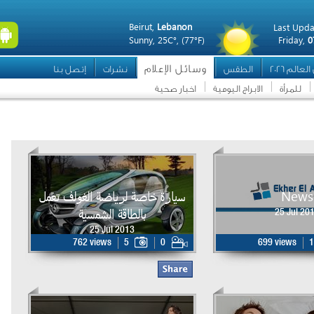
Beirut,
Lebanon
Last Upda
Sunny,
25C°,
(77°F)
Friday,
0
وسائل الإعلام
عالم 2026
الطقس
نشرات
إتصل بنا
للمرأة
الابراج اليومية
اخبار صحية
News
سيارة خاصة لرياضة الغولف تعمل
بالطاقة الشمسية
25 Jul 20
25 Jul 2013
762 views
5
0
699 views
1