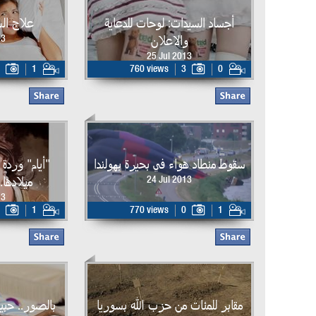
أجساد السيدات: لوحات للدعاية
علاج الش
والاعلان
13
25 Jul 2013
1
760 views
3
0
سقوط منطاد هواء في بحيرة بهولندا
"أيام" وردة
ميلادها..
24 Jul 2013
13
1
770 views
0
1
مقابر للمئات من حزب الله بسوريا
بالصور.. حبيب