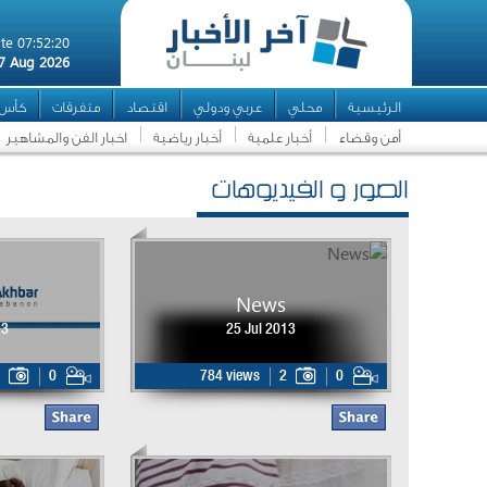
te 07:52:20
7 Aug 2026
الرئيسية
محلي
عربي ودولي
اقتصاد
متفرقات
كأس ال
أمن وقضاء
أخبار علمية
أخبار رياضية
اخبار الفن والمشاهير
الصور و الفيديوهات
News
13
25 Jul 2013
0
784 views
2
0